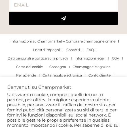
Informazioni su Champmarket – Comprare champagne online
I nostri impegni
Contatti
FAQ
Dati personali e politica sulla privacy
Informazioni legali
CGV
Carta dei cookie
Consegna
Champagne Magazine
Per aziende
Carta regalo elettronica
Conto cliente
I migliori champagne
Occasioni di degustazione di champagne
Benvenuti su Champmarket
Per gli individui
Per le aziende
Utilizziamo i cookie, compresi quelli dei nostri
partner, per offrirvi la migliore esperienza utente
Copyright 2022 © tutti i diritti riservati. Champmarket.
possibile, per analizzare il traffico del nostro sito, per
fornirvi pubblicità personalizzata su siti di terzi e per
fornirvi le funzioni disponibili sui social network. È
possibile gestire le proprie preferenze in qualsiasi
momento impostando i cookie. Per saperne di più sul