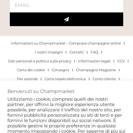
Informazioni su Champmarket – Comprare champagne online
I nostri impegni
Contatti
FAQ
Dati personali e politica sulla privacy
Informazioni legali
CGV
Carta dei cookie
Consegna
Champagne Magazine
Per aziende
Carta regalo elettronica
Conto cliente
I migliori champagne
Occasioni di degustazione di champagne
Benvenuti su Champmarket
Per gli individui
Per le aziende
Utilizziamo i cookie, compresi quelli dei nostri
partner, per offrirvi la migliore esperienza utente
Copyright 2022 © tutti i diritti riservati. Champmarket.
possibile, per analizzare il traffico del nostro sito, per
fornirvi pubblicità personalizzata su siti di terzi e per
fornirvi le funzioni disponibili sui social network. È
possibile gestire le proprie preferenze in qualsiasi
momento impostando i cookie. Per saperne di più sul