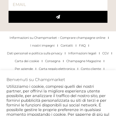
Informazioni su Champmarket – Comprare champagne online
I nostri impegni
Contatti
FAQ
Dati personali e politica sulla privacy
Informazioni legali
CGV
Carta dei cookie
Consegna
Champagne Magazine
Per aziende
Carta regalo elettronica
Conto cliente
I migliori champagne
Occasioni di degustazione di champagne
Benvenuti su Champmarket
Per gli individui
Per le aziende
Utilizziamo i cookie, compresi quelli dei nostri
partner, per offrirvi la migliore esperienza utente
Copyright 2022 © tutti i diritti riservati. Champmarket.
possibile, per analizzare il traffico del nostro sito, per
fornirvi pubblicità personalizzata su siti di terzi e per
fornirvi le funzioni disponibili sui social network. È
possibile gestire le proprie preferenze in qualsiasi
momento impostando i cookie. Per saperne di più sul