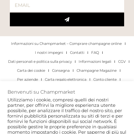
Informazioni su Champmarket – Comprare champagne online
I nostri impegni
Contatti
FAQ
Dati personali e politica sulla privacy
Informazioni legali
CGV
Carta dei cookie
Consegna
Champagne Magazine
Per aziende
Carta regalo elettronica
Conto cliente
I migliori champagne
Occasioni di degustazione di champagne
Benvenuti su Champmarket
Per gli individui
Per le aziende
Utilizziamo i cookie, compresi quelli dei nostri
partner, per offrirvi la migliore esperienza utente
Copyright 2022 © tutti i diritti riservati. Champmarket.
possibile, per analizzare il traffico del nostro sito, per
fornirvi pubblicità personalizzata su siti di terzi e per
fornirvi le funzioni disponibili sui social network. È
possibile gestire le proprie preferenze in qualsiasi
momento impostando i cookie. Per saperne di più sul