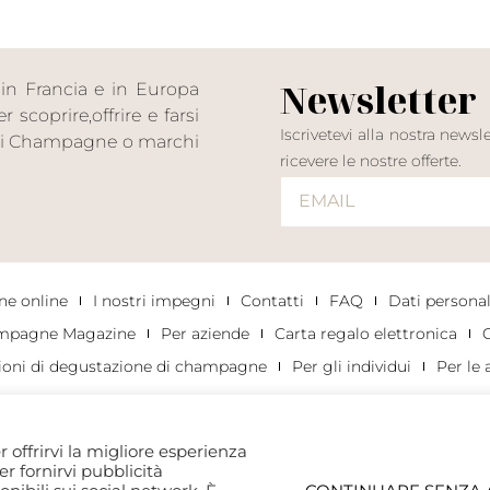
Newsletter
in Francia e in Europa
scoprire,offrire e farsi
Iscrivetevi alla nostra news
n di Champagne o marchi
ricevere le nostre offerte.
e online
I nostri impegni
Contatti
FAQ
Dati personali
mpagne Magazine
Per aziende
Carta regalo elettronica
C
ioni di degustazione di champagne
Per gli individui
Per le 
r offrirvi la migliore esperienza
per fornirvi pubblicità