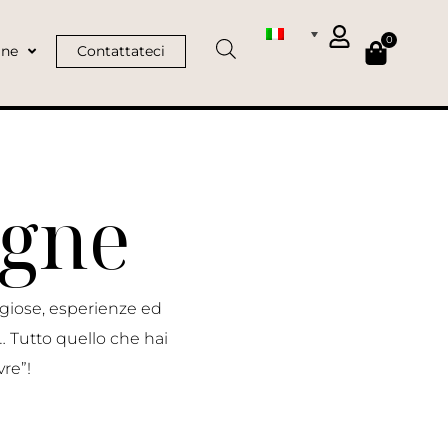
0
ine
Contattateci
agne
igiose, esperienze ed
 Tutto quello che hai
re”!