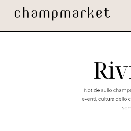
Riv
Notizie sullo champa
eventi, cultura dell
sem