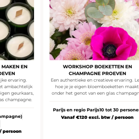
 MAKEN EN
WORKSHOP BOEKETTEN EN
OEVEN
CHAMPAGNE PROEVEN
jke ervaring.
Een authentieke en creatieve ervaring. L
t ambachtelijk
hoe je je eigen bloemboeketten maakt
igen geurkaars,
onder het genot van een glas champagn
las champagne.
Parijs en regio Parijs
10 tot 30 person
Champagne)
Vanaf €120 excl. btw / persoon
n
/ persoon