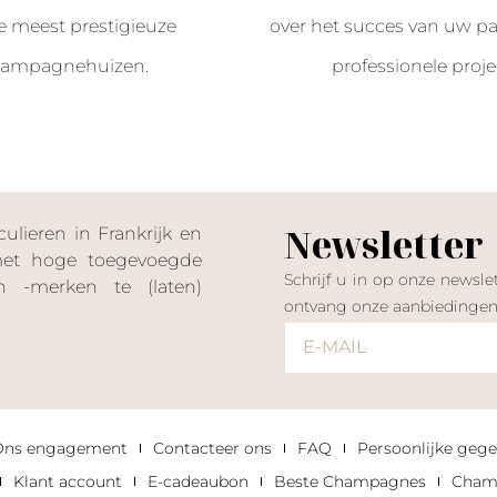
e meest prestigieuze
over het succes van uw par
ampagnehuizen.
professionele proje
Newsletter
lieren in Frankrijk en
 met hoge toegevoegde
Schrijf u in op onze news
 -merken te (laten)
ontvang onze aanbiedinge
Ons engagement
Contacteer ons
FAQ
Persoonlijke gege
Klant account
E-cadeaubon
Beste Champagnes
Champ