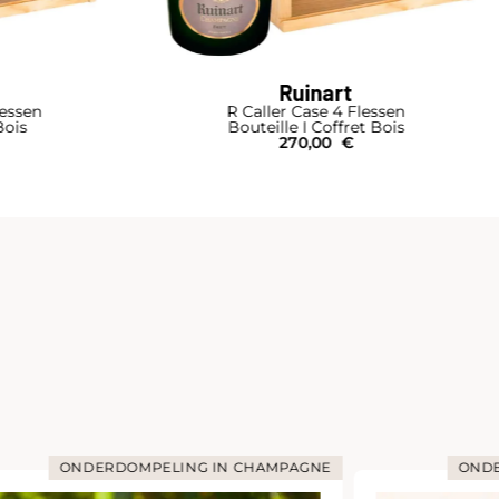
Ruinart
lessen
R Caller Case 4 Flessen
Bois
Bouteille I Coffret Bois
270,00
€
ONDERDOMPELING IN CHAMPAGNE
ONDE