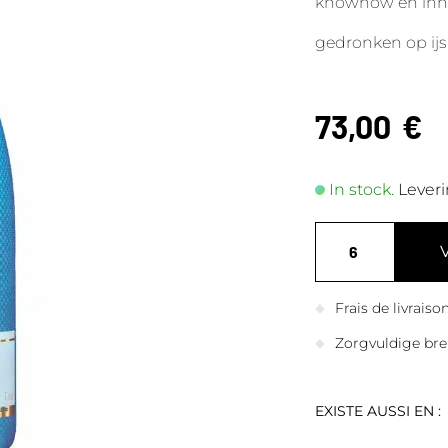
knowhow en inn
gedronken op ijs,
73,00
€
In stock.
Leveri
Frais de livrais
Zorgvuldige bre
EXISTE AUSSI EN :