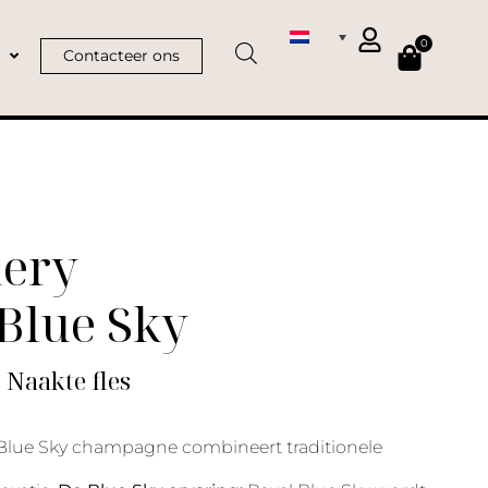
0
Contacteer ons
ery
Blue Sky
| Naakte fles
lue Sky champagne combineert traditionele