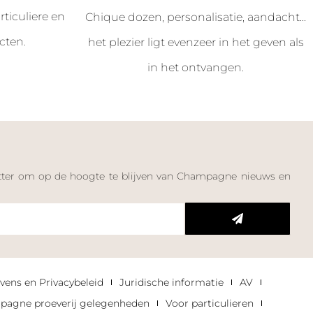
ticuliere en
Chique dozen, personalisatie, aandacht...
cten.
het plezier ligt evenzeer in het geven als
in het ontvangen.
letter om op de hoogte te blijven van Champagne nieuws en
n
vens en Privacybeleid
Juridische informatie
AV
agne proeverij gelegenheden
Voor particulieren