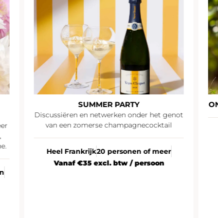
SUMMER PARTY
O
Discussiëren en netwerken onder het genot
van een zomerse champagnecocktail
eer
,
e.
Heel Frankrijk
20 personen of meer
Vanaf €35 excl. btw / persoon
en