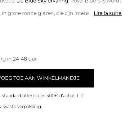
ovatie.
De Blue Sky ervaring:
Royal Blue Sky wordt
 in grote ronde glazen, die zijn intens
...
Lire la suite
ng in 24-48 uur
VOEG TOE AAN WINKELMANDJE
on standard offerts dès 300€ d'achat TTC
ukvaste verpakking