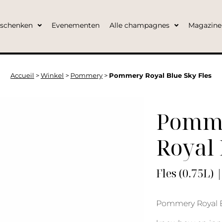
eschenken
Evenementen
Alle champagnes
Magazine
Accueil
>
Winkel
>
Pommery
>
Pommery Royal Blue Sky Fles
Pomm
Royal 
Fles (0.75L) 
Pommery Royal B