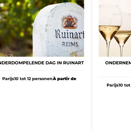
NDERDOMPELENDE DAG IN RUINART
ONDERNEM
Parijs
10 tot 12 personen
À partir de
Parijs
10 to