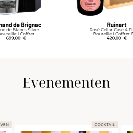
and de Brignac
Ruinart
nc de Blancs Silver
Rosé Cellar Case 4 F
outeille I Coffret
Bouteille I Coffret 
699,00
€
420,00
€
Evenementen
EVEN
COCKTAIL