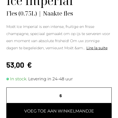
Ice Impérial
Fles (0.75L) | Naakte fles
Moët Ice Imperial is een intense, fruitige en frisse
champagne, speciaal gemaakt om op ijs te serveren voor
een moment van absolute frisheid! Om uw zonnige
dagen te begeleiden, vernieuwt Moët &am
...
Lire la suite
53,00
€
In stock.
Levering in 24-48 uur
VOEG TOE AAN WINKELMANDJE