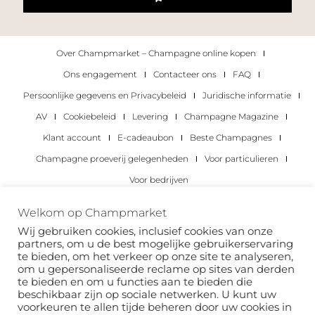
Over Champmarket – Champagne online kopen
Ons engagement
Contacteer ons
FAQ
Persoonlijke gegevens en Privacybeleid
Juridische informatie
AV
Cookiebeleid
Levering
Champagne Magazine
Klant account
E-cadeaubon
Beste Champagnes
Champagne proeverij gelegenheden
Voor particulieren
Voor bedrijven
Copyright 2022 © alle rechten voorbehouden.
Welkom op Champmarket
Champmarket.
Wij gebruiken cookies, inclusief cookies van onze
partners, om u de best mogelijke gebruikerservaring
te bieden, om het verkeer op onze site te analyseren,
om u gepersonaliseerde reclame op sites van derden
te bieden en om u functies aan te bieden die
beschikbaar zijn op sociale netwerken. U kunt uw
voorkeuren te allen tijde beheren door uw cookies in