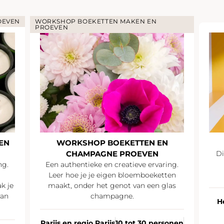
OEVEN
WORKSHOP BOEKETTEN MAKEN EN
PROEVEN
EN
WORKSHOP BOEKETTEN EN
CHAMPAGNE PROEVEN
Di
ng.
Een authentieke en creatieve ervaring.
Leer hoe je je eigen bloemboeketten
k je
maakt, onder het genot van een glas
van
champagne.
H
Parijs en regio Parijs
10 tot 30 personen