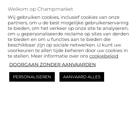
Boek uw
Welkom op Champmarket
evenement
Wij gebruiken cookies, inclusief cookies van onze
partners, om u de best mogelijke gebruikerservaring
te bieden, om het verkeer op onze site te analyseren,
Aarzel niet om het ons te vragen als je een
om u gepersonaliseerde reclame op sites van derden
te bieden en om u functies aan te bieden die
evenement wilt organiseren! Vertel ons je wensen
beschikbaar zijn op sociale netwerken. U kunt uw
voorkeuren te allen tijde beheren door uw cookies in
en we sturen je binnen 24-48 uur een gratis offerte
te stellen. Meer informatie over ons
cookiebeleid
op maat. 👌
DOORGAAN ZONDER AANVAARDEN
PERSONALISEREN
AANVAARD ALLES
Onderdompeling in Champagne
Een keuze aan huizen