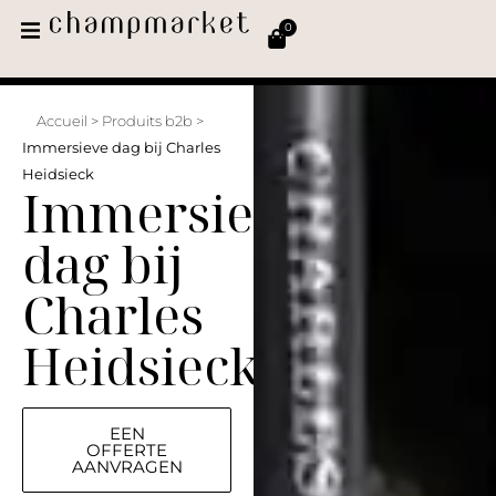
0
Accueil
>
Produits b2b
>
Immersieve dag bij Charles
Heidsieck
Immersieve
dag bij
Charles
Heidsieck
EEN
OFFERTE
AANVRAGEN