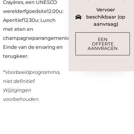
Crayères, een UNESCO
Vervoer
werelderfgoedsite12.00u
:
beschikbaar (op
Aperitief12.30u
: Lunch
aanvraag)
met eten en
champagneparrangementen3.00u
:
EEN
OFFERTE
Einde van de ervaring en
AANVRAGEN
terugkeer.
*Voorbeeldprogramma,
niet definitief.
Wijzigingen
voorbehouden.