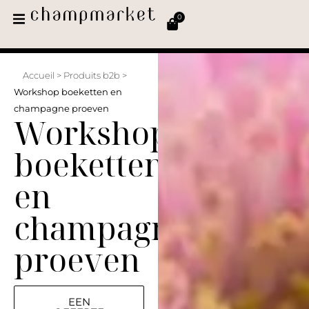
0
Accueil
>
Produits b2b
>
Workshop boeketten en
champagne proeven
Workshop
boeketten
en
champagne
proeven
EEN