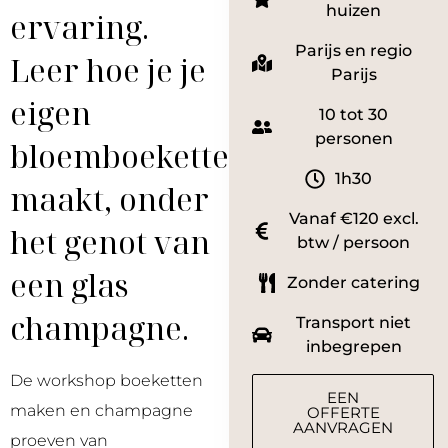
huizen
ervaring.
Parijs en regio
Leer hoe je je
Parijs
eigen
10 tot 30
personen
bloemboeketten
1h30
maakt, onder
Vanaf €120 excl.
het genot van
btw / persoon
een glas
Zonder catering
champagne.
Transport niet
inbegrepen
De workshop boeketten
EEN
maken en champagne
OFFERTE
AANVRAGEN
proeven van