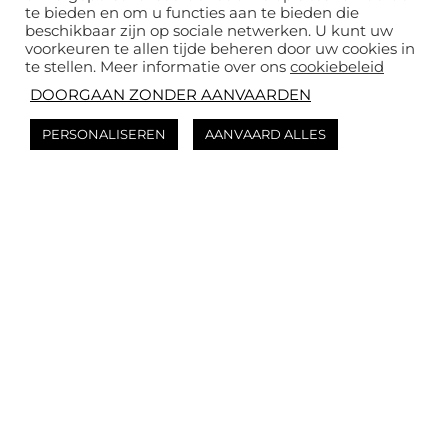
relatiegeschenken en
te bieden en om u functies aan te bieden die
beschikbaar zijn op sociale netwerken. U kunt uw
bedrijfsevenementen.
voorkeuren te allen tijde beheren door uw cookies in
te stellen. Meer informatie over ons
cookiebeleid
Ontdek de collecties van
DOORGAAN ZONDER AANVAARDEN
onze partner
Bergamotte, specialisten
PERSONALISEREN
AANVAARD ALLES
in bloemen en planten
voor thuis en op de zaak:
seizoensgebonden
boeketten bloemen en
planten, gekweekt met
passie en met liefde
bereid.
Ontdek meer over onze
partner Bergamotte
op