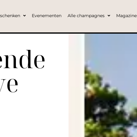
eschenken
Evenementen
Alle champagnes
Magazine
ende
ve