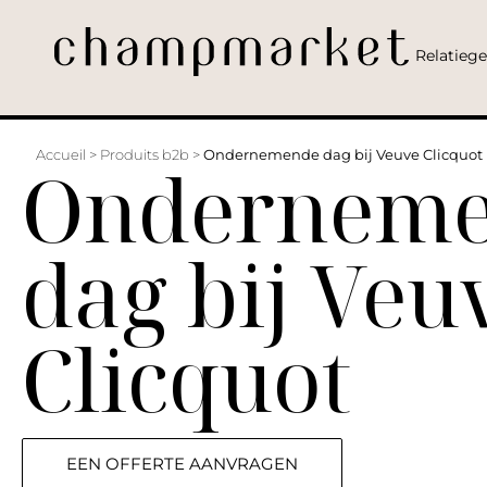
Relatieg
Accueil
>
Produits b2b
>
Ondernemende dag bij Veuve Clicquot
Ondernem
dag bij Veu
Clicquot
EEN OFFERTE AANVRAGEN