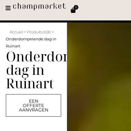
0
Accueil
>
Produits b2b
>
Onderdompelende dag in
Ruinart
Onderdompelende
dag in
Ruinart
EEN
OFFERTE
AANVRAGEN