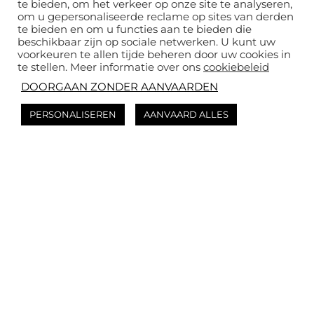
te bieden, om het verkeer op onze site te analyseren,
oenologische
om u gepersonaliseerde reclame op sites van derden
te bieden en om u functies aan te bieden die
vaardigheden en uw
beschikbaar zijn op sociale netwerken. U kunt uw
voorkeuren te allen tijde beheren door uw cookies in
kennis van de
te stellen. Meer informatie over ons
cookiebeleid
champagnes van Moët &
DOORGAAN ZONDER AANVAARDEN
Chandon dankzij de
PERSONALISEREN
AANVAARD ALLES
uitleg van een
ambassadeur van het
Huis.
Boek uw