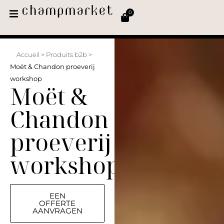
0
Accueil
>
Produits b2b
>
Moët & Chandon proeverij
workshop
Moët &
Chandon
proeverij
workshop
EEN
OFFERTE
AANVRAGEN