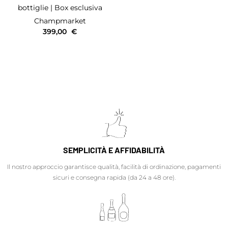
bottiglie
| Box esclusiva
Champmarket
399,00
€
SEMPLICITÀ E AFFIDABILITÀ
Il nostro approccio garantisce qualità, facilità di ordinazione, pagamenti
sicuri e consegna rapida (da 24 a 48 ore).