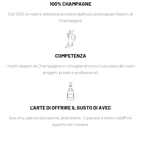
100% CHAMPAGNE
Dal 2010, la nostra selezione proviene dalle più prestigiose Maison di
Champagne.
COMPETENZA
I nostri esperti di Champagne vi consiglieranno sul successo dei vostri
progetti privati e professionali.
L'ARTE DI OFFRIRE IL GUSTO DI AVEC
box chic, personalizzazione, attenzione... il piacere è tanto neloffrire
quanto nel ricevere.