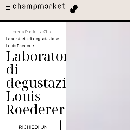
0
Home
»
Produits b2b
»
Laboratorio di degustazione
Louis Roederer
Laboratorio
di
degustazione
Louis
Roederer
RICHIEDI UN