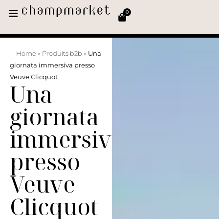
0
Home
»
Produits b2b
»
Una
giornata immersiva presso
Veuve Clicquot
Una
giornata
immersiva
presso
Veuve
Clicquot