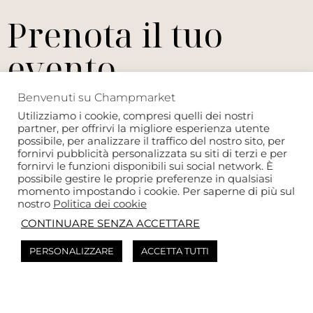
Prenota il tuo
evento
Benvenuti su Champmarket
Non esitare a contattarci se vuoi organizzare un
Utilizziamo i cookie, compresi quelli dei nostri
evento! Comunicaci il tuo brief e ti invieremo un
partner, per offrirvi la migliore esperienza utente
possibile, per analizzare il traffico del nostro sito, per
preventivo gratuito e personalizzato entro 24-48
fornirvi pubblicità personalizzata su siti di terzi e per
fornirvi le funzioni disponibili sui social network. È
ore. 👌
possibile gestire le proprie preferenze in qualsiasi
momento impostando i cookie. Per saperne di più sul
nostro
Politica dei cookie
CONTINUARE SENZA ACCETTARE
Immersione nello Champagne
Una scelta di case
PERSONALIZZARE
ACCETTA TUTTI