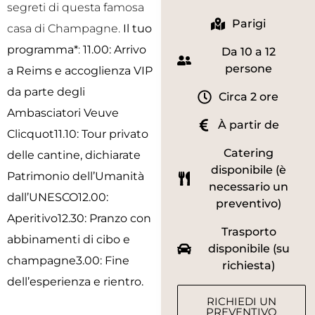
segreti di questa famosa
Parigi
casa di Champagne.
Il tuo
programma*
:
11.00: Arrivo
Da 10 a 12
persone
a Reims e accoglienza VIP
da parte degli
Circa 2 ore
Ambasciatori Veuve
À partir de
Clicquot11.10
: Tour privato
Catering
delle cantine, dichiarate
disponibile (è
Patrimonio dell’Umanità
necessario un
dall’UNESCO12.00
:
preventivo)
Aperitivo12.30
: Pranzo con
Trasporto
abbinamenti di cibo e
disponibile (su
champagne3.00
: Fine
richiesta)
dell’esperienza e rientro.
RICHIEDI UN
PREVENTIVO