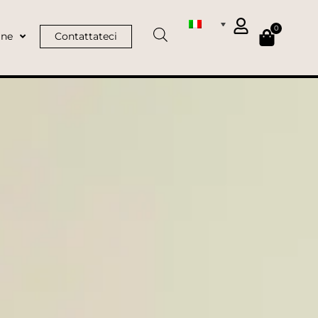
0
ine
Contattateci