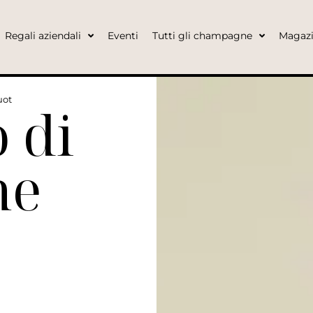
Regali aziendali
Eventi
Tutti gli champagne
Magaz
uot
 di
ne