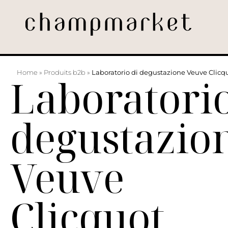
Home
»
Produits b2b
»
Laboratorio di degustazione Veuve Clicq
Laboratorio
degustazio
Veuve
Clicquot