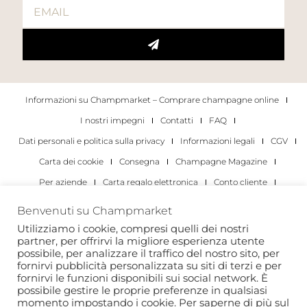
Informazioni su Champmarket – Comprare champagne online
I nostri impegni
Contatti
FAQ
Dati personali e politica sulla privacy
Informazioni legali
CGV
Carta dei cookie
Consegna
Champagne Magazine
Per aziende
Carta regalo elettronica
Conto cliente
I migliori champagne
Occasioni di degustazione di champagne
Benvenuti su Champmarket
Per gli individui
Per le aziende
Utilizziamo i cookie, compresi quelli dei nostri
partner, per offrirvi la migliore esperienza utente
Copyright 2022 © tutti i diritti riservati. Champmarket.
possibile, per analizzare il traffico del nostro sito, per
fornirvi pubblicità personalizzata su siti di terzi e per
fornirvi le funzioni disponibili sui social network. È
possibile gestire le proprie preferenze in qualsiasi
momento impostando i cookie. Per saperne di più sul