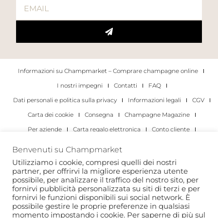
Informazioni su Champmarket – Comprare champagne online
I nostri impegni
Contatti
FAQ
Dati personali e politica sulla privacy
Informazioni legali
CGV
Carta dei cookie
Consegna
Champagne Magazine
Per aziende
Carta regalo elettronica
Conto cliente
I migliori champagne
Occasioni di degustazione di champagne
Benvenuti su Champmarket
Per gli individui
Per le aziende
Utilizziamo i cookie, compresi quelli dei nostri
partner, per offrirvi la migliore esperienza utente
Copyright 2022 © tutti i diritti riservati. Champmarket.
possibile, per analizzare il traffico del nostro sito, per
fornirvi pubblicità personalizzata su siti di terzi e per
fornirvi le funzioni disponibili sui social network. È
possibile gestire le proprie preferenze in qualsiasi
momento impostando i cookie. Per saperne di più sul