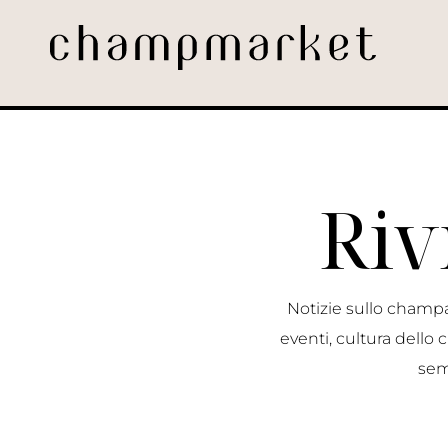
Riv
Notizie sullo champa
eventi, cultura dell
sem