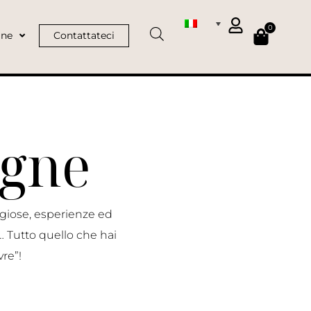
0
ine
Contattateci
agne
igiose, esperienze ed
 Tutto quello che hai
re”!