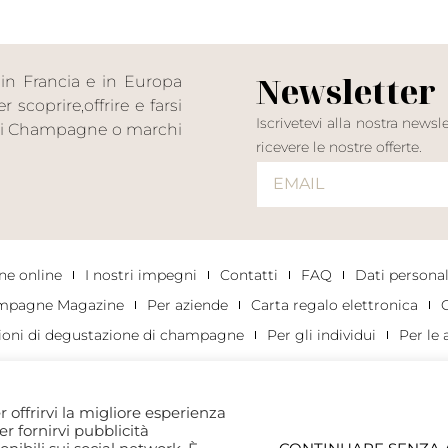
Newsletter
in Francia e in Europa
scoprire,offrire e farsi
Iscrivetevi alla nostra news
n di Champagne o marchi
ricevere le nostre offerte.
e online
I nostri impegni
Contatti
FAQ
Dati personali
mpagne Magazine
Per aziende
Carta regalo elettronica
C
ioni di degustazione di champagne
Per gli individui
Per le 
r offrirvi la migliore esperienza
per fornirvi pubblicità