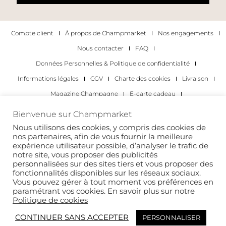
Compte client
À propos de Champmarket
Nos engagements
Nous contacter
FAQ
Données Personnelles & Politique de confidentialité
Informations légales
CGV
Charte des cookies
Livraison
Magazine Champagne
E-carte cadeau
Les Meilleurs Champagnes
Bienvenue sur Champmarket
Les occasions pour déguster du champagne
Pour les particuliers
Nous utilisons des cookies, y compris des cookies de
nos partenaires, afin de vous fournir la meilleure
Pour les entreprises
expérience utilisateur possible, d’analyser le trafic de
notre site, vous proposer des publicités
Copyright 2022 © tous droits réservés. Champmarket.
personnalisées sur des sites tiers et vous proposer des
fonctionnalités disponibles sur les réseaux sociaux.
Vous pouvez gérer à tout moment vos préférences en
paramétrant vos cookies. En savoir plus sur notre
Politique de cookies
CONTINUER SANS ACCEPTER
PERSONNALISER