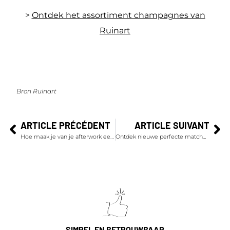
>
Ontdek het assortiment champagnes van
Ruinart
Bron Ruinart
ARTICLE PRÉCÉDENT
ARTICLE SUIVANT
Hoe maak je van je afterwork een succes?
Ontdek nieuwe perfecte matches met de Rare vintage 2008
SIMPEL EN BETROUWBAAR