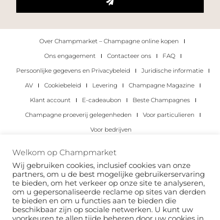
Over Champmarket – Champagne online kopen
Ons engagement
Contacteer ons
FAQ
Persoonlijke gegevens en Privacybeleid
Juridische informatie
AV
Cookiebeleid
Levering
Champagne Magazine
Klant account
E-cadeaubon
Beste Champagnes
Champagne proeverij gelegenheden
Voor particulieren
Voor bedrijven
Copyright 2022 © alle rechten voorbehouden.
Welkom op Champmarket
Champmarket.
Wij gebruiken cookies, inclusief cookies van onze
partners, om u de best mogelijke gebruikerservaring
te bieden, om het verkeer op onze site te analyseren,
om u gepersonaliseerde reclame op sites van derden
te bieden en om u functies aan te bieden die
beschikbaar zijn op sociale netwerken. U kunt uw
voorkeuren te allen tijde beheren door uw cookies in