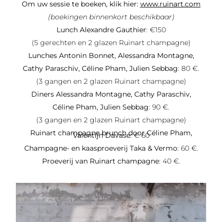
Om uw sessie te boeken, klik hier:
www.ruinart.com
(boekingen binnenkort beschikbaar)
Lunch Alexandre Gauthier
: €150
(5 gerechten en 2 glazen Ruinart champagne)
Lunches Antonin Bonnet, Alessandra Montagne,
Cathy Paraschiv, Céline Pham, Julien Sebbag
: 80 €.
(3 gangen en 2 glazen Ruinart champagne)
Diners Alessandra Montagne, Cathy Paraschiv,
Céline Pham, Julien Sebbag
: 90 €.
(3 gangen en 2 glazen Ruinart champagne)
Ruinart champagne brunch door Céline Pham,
Valentijn Davase
: € 60
Champagne- en kaasproeverij Taka & Vermo
: 60 €.
Proeverij van Ruinart champagne
: 40 €.