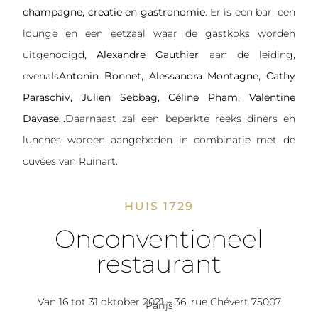
champagne, creatie en gastronomie
. Er is een bar, een
lounge en een eetzaal waar de gastkoks worden
uitgenodigd,
Alexandre Gauthier
aan de leiding,
evenals
Antonin Bonnet, Alessandra Montagne,
Cathy
Paraschiv
, Julien Sebbag, Céline Pham, Valentine
Davase…
Daarnaast zal een beperkte reeks diners en
lunches worden aangeboden in combinatie met de
cuvées van Ruinart.
HUIS 1729
Onconventioneel
restaurant
Van 16 tot 31 oktober 2021 – 36, rue Chévert 75007
Parijs