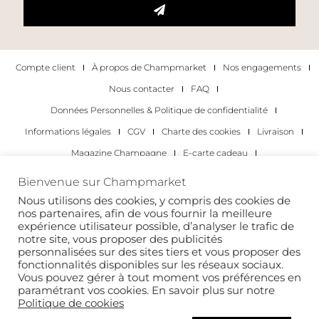
Compte client
À propos de Champmarket
Nos engagements
Nous contacter
FAQ
Données Personnelles & Politique de confidentialité
Informations légales
CGV
Charte des cookies
Livraison
Magazine Champagne
E-carte cadeau
Les Meilleurs Champagnes
Bienvenue sur Champmarket
Les occasions pour déguster du champagne
Pour les particuliers
Nous utilisons des cookies, y compris des cookies de
nos partenaires, afin de vous fournir la meilleure
Pour les entreprises
expérience utilisateur possible, d’analyser le trafic de
notre site, vous proposer des publicités
Copyright 2022 © tous droits réservés. Champmarket.
personnalisées sur des sites tiers et vous proposer des
fonctionnalités disponibles sur les réseaux sociaux.
Vous pouvez gérer à tout moment vos préférences en
paramétrant vos cookies. En savoir plus sur notre
Politique de cookies