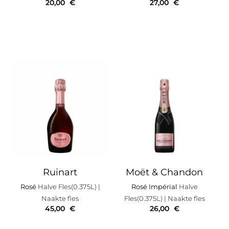
20,00
€
27,00
€
Ruinart
Moët & Chandon
Rosé
Halve Fles(0.375L)
|
Rosé Impérial
Halve
Naakte fles
Fles(0.375L)
| Naakte fles
45,00
€
26,00
€