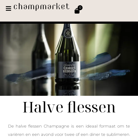
0
Halve flessen
De halve flessen Champagne is een ideaal formaat om te
variëren en een avond voor twee of een diner te sublimeren.