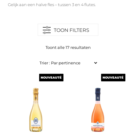
Gelijk aan een halve fles – tussen 3 en 4 flutes.
TOON FILTERS
Toont alle 17 resultaten
NOUVEAUTÉ
NOUVEAUTÉ
NOUVEAUTÉ
NOUVEAUTÉ