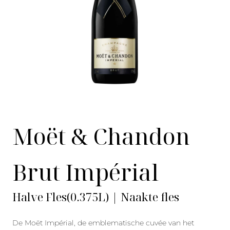
Moët & Chandon
Brut Impérial
Halve Fles(0.375L) | Naakte fles
De Moët Impérial, de emblematische cuvée van het