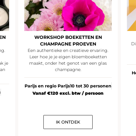
EN
WORKSHOP BOEKETTEN EN
CHAMPAGNE PROEVEN
Di
ng.
Een authentieke en creatieve ervaring.
Leer hoe je je eigen bloemboeketten
k je
maakt, onder het genot van een glas
van
champagne.
H
Parijs en regio Parijs
10 tot 30 personen
)
Vanaf €120 excl. btw / persoon
IK ONTDEK