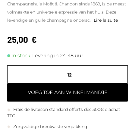
Champagnehuis Moët & Chandon sinds 1869, is de meest
volmaakte en universele expressie van het huis. Deze
levendige en gulle champagne ondersc
...
Lire la suite
25,00
€
In stock.
Levering in 24-48 uur
VOEG TOE AAN WINKELMANDJE
Frais de livraison standard offerts dès 300€ d'achat
TTC
Zorgvuldige breukvaste verpakking