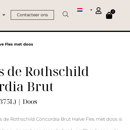
0
Contacteer ons
ve Fles met doos
 de Rothschild
rdia Brut
.375L) | Doos
 de Rothschild Concordia Brut Halve Fles met doos is