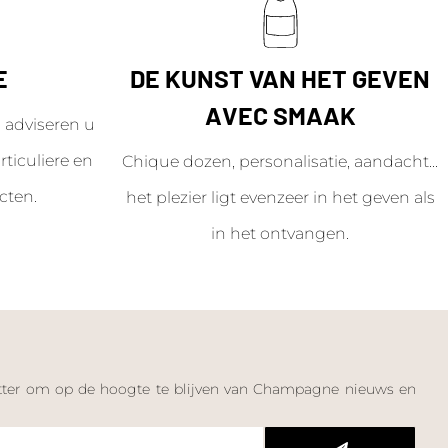
E
DE KUNST VAN HET GEVEN
AVEC SMAAK
adviseren u
ticuliere en
Chique dozen, personalisatie, aandacht...
cten.
het plezier ligt evenzeer in het geven als
in het ontvangen.
letter om op de hoogte te blijven van Champagne nieuws en
n