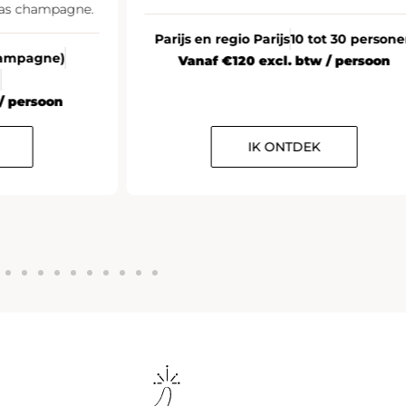
las champagne.
Parijs en regio Parijs
10 tot 30 person
Champagne)
Vanaf €120 excl. btw / persoon
n
/ persoon
IK ONTDEK