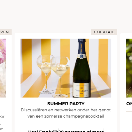
EVEN
COCKTAIL
SUMMER PARTY
O
Discussiëren en netwerken onder het genot
van een zomerse champagnecocktail
eer
,
e.
Heel Frankrijk
20 personen of meer