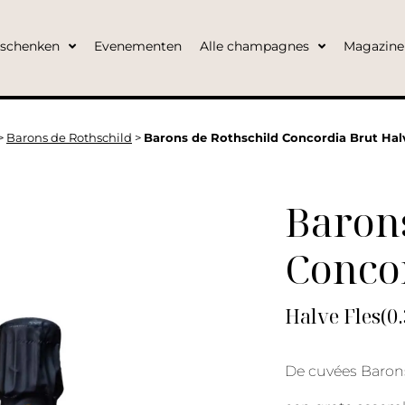
eschenken
Evenementen
Alle champagnes
Magazine
>
Barons de Rothschild
>
Barons de Rothschild Concordia Brut Hal
Barons
Conco
Halve Fles(0
De cuvées Barons