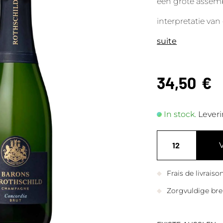
een grote assem
interpretatie va
suite
34,50
€
In stock.
Leveri
Frais de livrais
Zorgvuldige bre