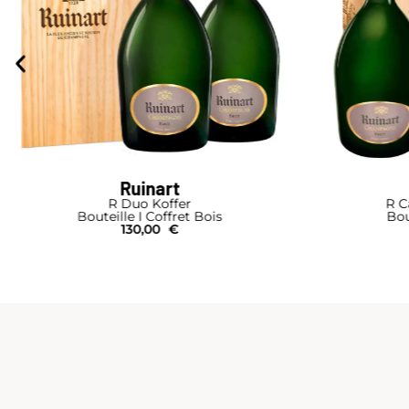
Ruinart
R Duo Koffer
R C
Bouteille I Coffret Bois
Bou
130,00
€