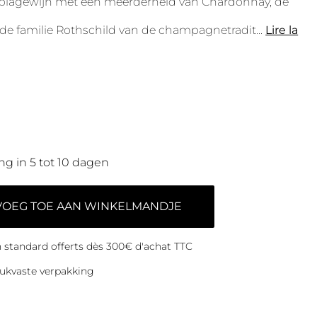
blagewijn met een meerderheid van Chardonnay, de
n de familie Rothschild van de champagnetradit
...
Lire la
ng in 5 tot 10 dagen
VOEG TOE AAN WINKELMANDJE
on standard offerts dès 300€ d'achat TTC
ukvaste verpakking