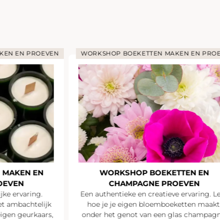
KEN EN PROEVEN
WORKSHOP BOEKETTEN MAKEN EN PRO
 MAKEN EN
WORKSHOP BOEKETTEN EN
OEVEN
CHAMPAGNE PROEVEN
jke ervaring.
Een authentieke en creatieve ervaring. L
t ambachtelijk
hoe je je eigen bloemboeketten maakt
igen geurkaars,
onder het genot van een glas champagn