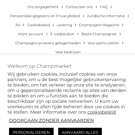
Ons engagement
Contacteer ons
FAQ
Persoonlijke gegevens en Privacybeleid
Juridische informatie
AV
Cookiebeleid
Levering
Champagne Magazine
Klant account
E-cadeaubon
Beste Champagnes
Champagne proeverij gelegenheden
Voor particulieren
Voor bedrijven
Copyright 2022 © alle rechten voorbehouden.
Welkom op Champmarket
Champmarket.
Wij gebruiken cookies, inclusief cookies van onze
partners, om u de best mogelijke gebruikerservaring
te bieden, om het verkeer op onze site te analyseren,
om u gepersonaliseerde reclame op sites van derden
te bieden en om u functies aan te bieden die
beschikbaar zijn op sociale netwerken. U kunt uw
voorkeuren te allen tijde beheren door uw cookies in
te stellen. Meer informatie over ons
cookiebeleid
DOORGAAN ZONDER AANVAARDEN
ALCOHOLMISBRUIK IS GEVAARLIJK VOOR JE
PERSONALISEREN
AANVAARD ALLES
GEZONDHEID. DRINK MET VERSTAND.
Deze site wordt beschermd door reCAPTCHA en het
privacybeleid
van Google en
de