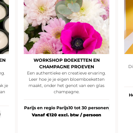
EN
WORKSHOP BOEKETTEN EN
CHAMPAGNE PROEVEN
Di
ng.
Een authentieke en creatieve ervaring.
Leer hoe je je eigen bloemboeketten
k je
maakt, onder het genot van een glas
van
champagne.
H
Parijs en regio Parijs
10 tot 30 personen
)
Vanaf €120 excl. btw / persoon