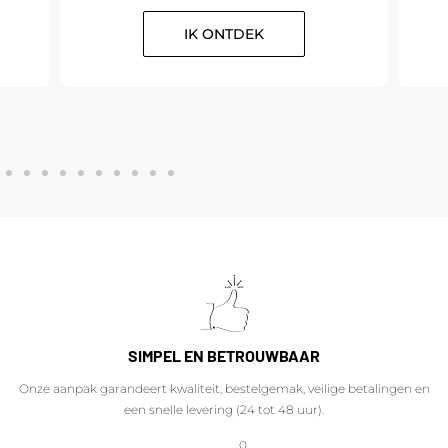
IK ONTDEK
SIMPEL EN BETROUWBAAR
Onze aanpak garandeert kwaliteit, bestelgemak, veilige betalingen en
een snelle levering (24 tot 48 uur).