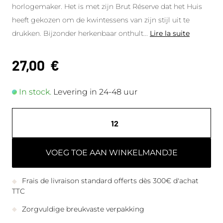
horlogemaker. Het is met zijn Brut Réserve dat het Huis
heeft gekozen om de kwintessens van zijn stijl uit te
drukken. Bijzonder herkenbaar onthult
...
Lire la suite
27,00
€
In stock.
Levering in 24-48 uur
VOEG TOE AAN WINKELMANDJE
Frais de livraison standard offerts dès 300€ d'achat
TTC
Zorgvuldige breukvaste verpakking