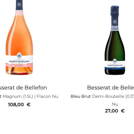
serat de Bellefon
Besserat de Bell
t
Magnum (1.5L)
| Flacon Nu
Bleu Brut
Demi-Bouteille (0.3
Nu
108,00
€
27,00
€