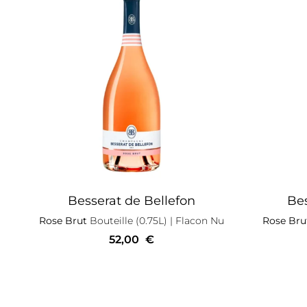
Besserat de Bellefon
Bes
Rose Brut
Bouteille (0.75L)
| Flacon Nu
Rose Bru
52,00
€