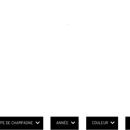
Domaîne
YPE DE CHAMPAGNE
ANNÉE
COULEUR