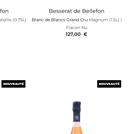
efon
Besserat de Bellefon
eille (0.75L)
Blanc de Blancs Grand Cru
Magnum (1.5L)
|
Flacon Nu
127,00
€
NOUVEAUTÉ
NOUVEAUTÉ
NOUVEAUTÉ
NOUVEAUTÉ