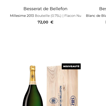
Besserat de Bellefon
Bes
Millesime 2013
Bouteille (0.75L)
| Flacon Nu
Blanc de Bl
72,00
€
NOUVEAUTÉ
NOUVEAUTÉ