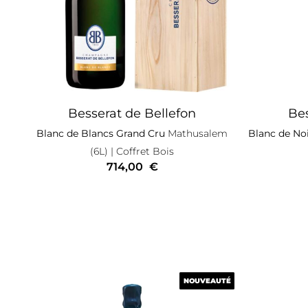
Besserat de Bellefon
Bes
Blanc de Blancs Grand Cru
Mathusalem
Blanc de No
(6L)
| Coffret Bois
714,00
€
NOUVEAUTÉ
NOUVEAUTÉ