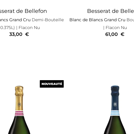
serat de Bellefon
Besserat de Bell
ancs Grand Cru
Demi-Bouteille
Blanc de Blancs Grand Cru
Bout
(0.375L)
| Flacon Nu
| Flacon Nu
33,00
€
61,00
€
NOUVEAUTÉ
NOUVEAUTÉ