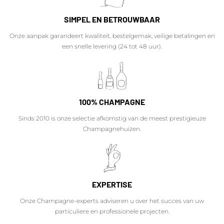
SIMPEL EN BETROUWBAAR
Onze aanpak garandeert kwaliteit, bestelgemak, veilige betalingen en
een snelle levering (24 tot 48 uur).
100% CHAMPAGNE
Sinds 2010 is onze selectie afkomstig van de meest prestigieuze
Champagnehuizen.
EXPERTISE
Onze Champagne-experts adviseren u over het succes van uw
particuliere en professionele projecten.