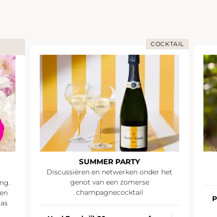
COCKTAIL
SUMMER PARTY
Discussiëren en netwerken onder het
genot van een zomerse
ng.
champagnecocktail
en
P
as