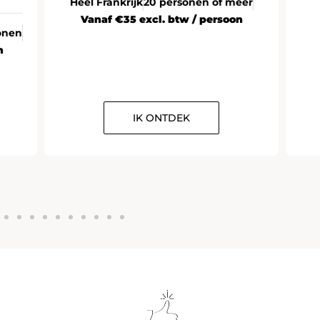
Heel Frankrijk
20 personen of meer
Vanaf €35 excl. btw / persoon
onen
n
IK ONTDEK