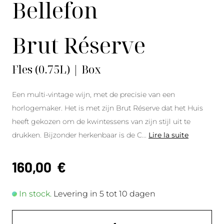
Bellefon
Brut Réserve
Fles (0.75L) | Box
Een multi-vintage wijn, met de precisie van een
horlogemaker. Het is met zijn Brut Réserve dat het Huis
heeft gekozen om de kwintessens van zijn stijl uit te
drukken. Bijzonder herkenbaar is de C
...
Lire la suite
160,00
€
In stock.
Levering in 5 tot 10 dagen