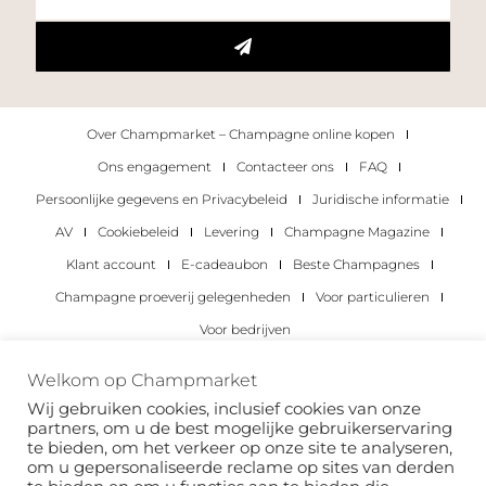
Over Champmarket – Champagne online kopen
Ons engagement
Contacteer ons
FAQ
Persoonlijke gegevens en Privacybeleid
Juridische informatie
AV
Cookiebeleid
Levering
Champagne Magazine
Klant account
E-cadeaubon
Beste Champagnes
Champagne proeverij gelegenheden
Voor particulieren
Voor bedrijven
Copyright 2022 © alle rechten voorbehouden.
Welkom op Champmarket
Champmarket.
Wij gebruiken cookies, inclusief cookies van onze
partners, om u de best mogelijke gebruikerservaring
te bieden, om het verkeer op onze site te analyseren,
om u gepersonaliseerde reclame op sites van derden