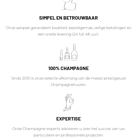
SIMPEL EN BETROUWBAAR
Onze aanpak garandeert kwaliteit, bestelgemak, veilige betalingen en
een snelle levering (24 tot 48 uur).
100% CHAMPAGNE
Sinds 2010 is onze selectie afkomstig van de meest prestigieuze
Champagnehuizen.
EXPERTISE
Onze Champagne-experts adviseren u over het succes van uw
particuliere en professionele projecten.