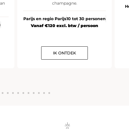
Heel Frankrijk
20 personen of meer
Vanaf €35 excl. btw / persoon
onen
n
IK ONTDEK