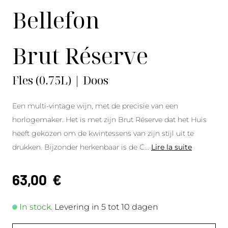
Bellefon
Brut Réserve
Fles (0.75L) | Doos
Een multi-vintage wijn, met de precisie van een
horlogemaker. Het is met zijn Brut Réserve dat het Huis
heeft gekozen om de kwintessens van zijn stijl uit te
drukken. Bijzonder herkenbaar is de C
...
Lire la suite
63,00
€
In stock.
Levering in 5 tot 10 dagen