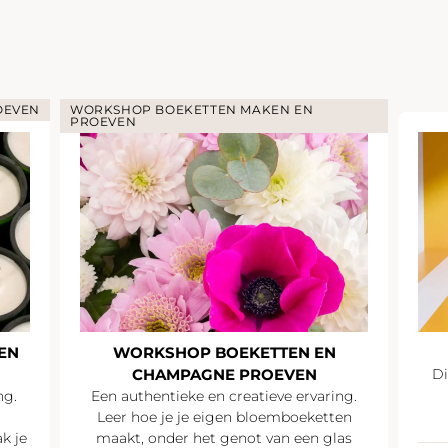
COCKTAIL
SUMMER PARTY
Discussiëren en netwerken onder het
genot van een zomerse
ng.
champagnecocktail
en
P
as