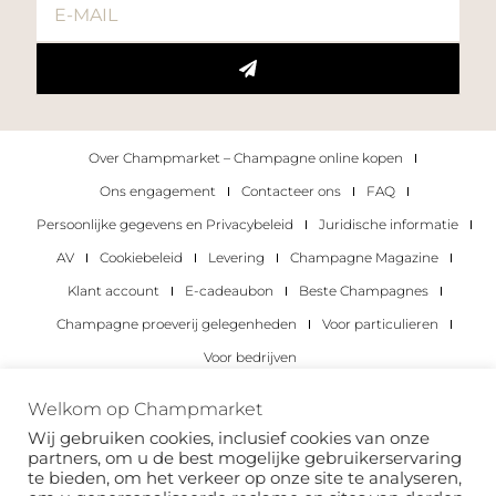
Over Champmarket – Champagne online kopen
Ons engagement
Contacteer ons
FAQ
Persoonlijke gegevens en Privacybeleid
Juridische informatie
AV
Cookiebeleid
Levering
Champagne Magazine
Klant account
E-cadeaubon
Beste Champagnes
Champagne proeverij gelegenheden
Voor particulieren
Voor bedrijven
Copyright 2022 © alle rechten voorbehouden.
Welkom op Champmarket
Champmarket.
Wij gebruiken cookies, inclusief cookies van onze
partners, om u de best mogelijke gebruikerservaring
te bieden, om het verkeer op onze site te analyseren,