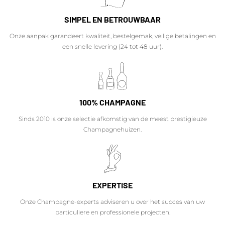
SIMPEL EN BETROUWBAAR
Onze aanpak garandeert kwaliteit, bestelgemak, veilige betalingen en
een snelle levering (24 tot 48 uur).
100% CHAMPAGNE
Sinds 2010 is onze selectie afkomstig van de meest prestigieuze
Champagnehuizen.
EXPERTISE
Onze Champagne-experts adviseren u over het succes van uw
particuliere en professionele projecten.