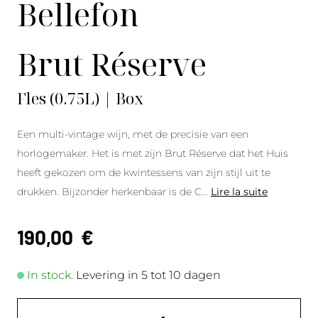
Bellefon
Brut Réserve
Fles (0.75L) | Box
Een multi-vintage wijn, met de precisie van een
horlogemaker. Het is met zijn Brut Réserve dat het Huis
heeft gekozen om de kwintessens van zijn stijl uit te
drukken. Bijzonder herkenbaar is de C
...
Lire la suite
190,00
€
In stock.
Levering in 5 tot 10 dagen