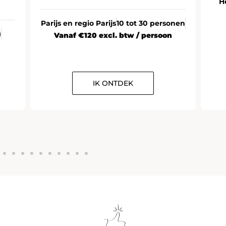
H
Parijs en regio Parijs
10 tot 30 personen
)
Vanaf €120 excl. btw / persoon
IK ONTDEK