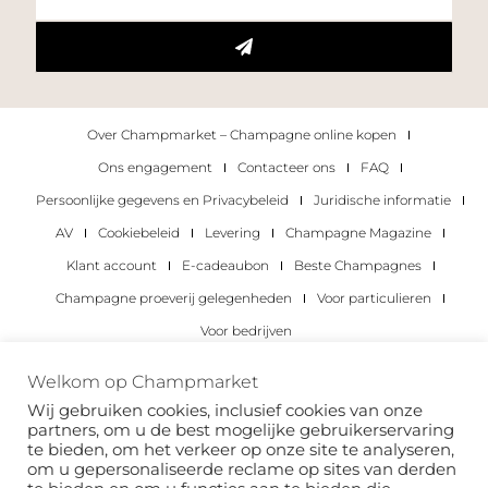
Over Champmarket – Champagne online kopen
Ons engagement
Contacteer ons
FAQ
Persoonlijke gegevens en Privacybeleid
Juridische informatie
AV
Cookiebeleid
Levering
Champagne Magazine
Klant account
E-cadeaubon
Beste Champagnes
Champagne proeverij gelegenheden
Voor particulieren
Voor bedrijven
Copyright 2022 © alle rechten voorbehouden.
Welkom op Champmarket
Champmarket.
Wij gebruiken cookies, inclusief cookies van onze
partners, om u de best mogelijke gebruikerservaring
te bieden, om het verkeer op onze site te analyseren,
om u gepersonaliseerde reclame op sites van derden