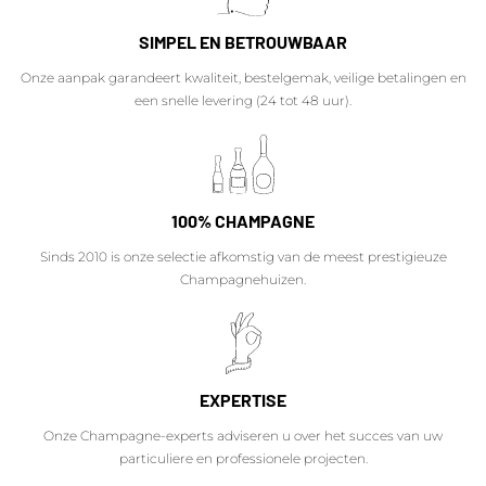
SIMPEL EN BETROUWBAAR
Onze aanpak garandeert kwaliteit, bestelgemak, veilige betalingen en
een snelle levering (24 tot 48 uur).
100% CHAMPAGNE
Sinds 2010 is onze selectie afkomstig van de meest prestigieuze
Champagnehuizen.
EXPERTISE
Onze Champagne-experts adviseren u over het succes van uw
particuliere en professionele projecten.