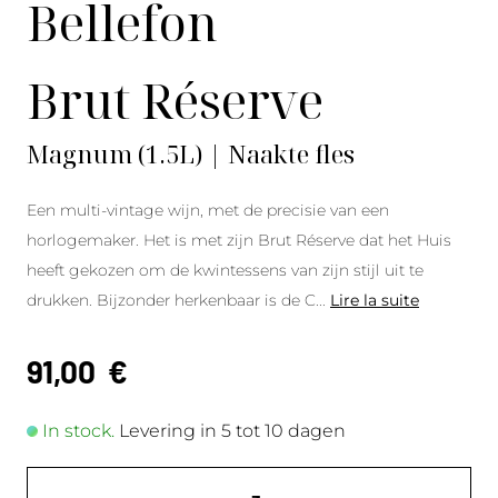
Bellefon
Brut Réserve
Magnum (1.5L) | Naakte fles
Een multi-vintage wijn, met de precisie van een
horlogemaker. Het is met zijn Brut Réserve dat het Huis
heeft gekozen om de kwintessens van zijn stijl uit te
drukken. Bijzonder herkenbaar is de C
...
Lire la suite
91,00
€
In stock.
Levering in 5 tot 10 dagen