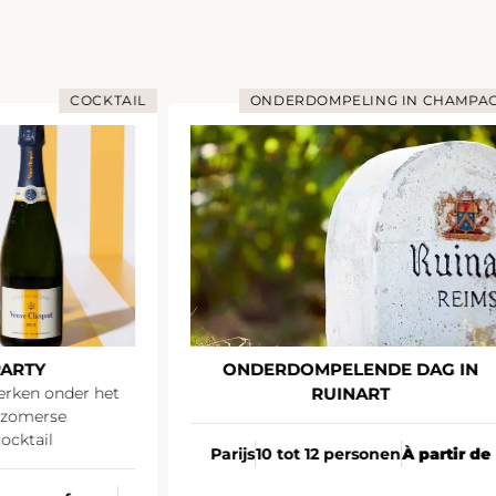
KTAIL
ONDERDOMPELING IN CHAMPAGNE
ONDERDOMPELENDE DAG IN
O
het
RUINART
Parijs
10 tot 12 personen
À partir de
P