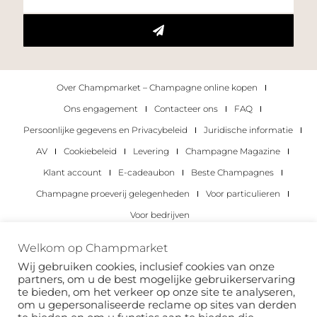
Over Champmarket – Champagne online kopen
Ons engagement
Contacteer ons
FAQ
Persoonlijke gegevens en Privacybeleid
Juridische informatie
AV
Cookiebeleid
Levering
Champagne Magazine
Klant account
E-cadeaubon
Beste Champagnes
Champagne proeverij gelegenheden
Voor particulieren
Voor bedrijven
Copyright 2022 © alle rechten voorbehouden.
Welkom op Champmarket
Champmarket.
Wij gebruiken cookies, inclusief cookies van onze
partners, om u de best mogelijke gebruikerservaring
te bieden, om het verkeer op onze site te analyseren,
om u gepersonaliseerde reclame op sites van derden