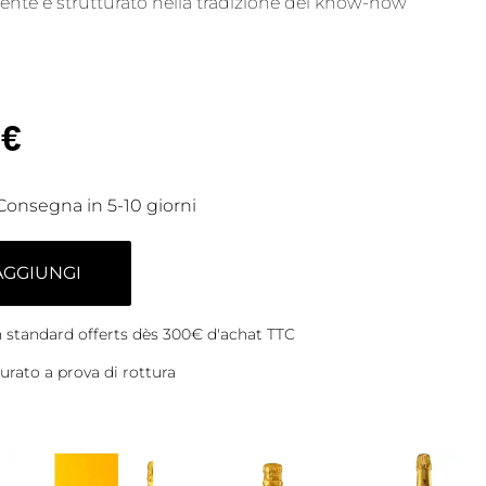
te e strutturato nella tradizione del know-how
€
Consegna in 5-10 giorni
AGGIUNGI
on standard offerts dès 300€ d'achat TTC
rato a prova di rottura