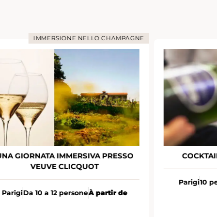
IMMERSIONE NELLO CHAMPAGNE
UNA GIORNATA IMMERSIVA PRESSO
COCKTAI
VEUVE CLICQUOT
Parigi
10 p
Parigi
Da 10 a 12 persone
À partir de