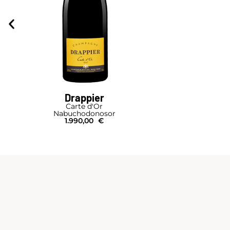
Drappier
Carte d'Or
Nabuchodonosor
1.990,00
€