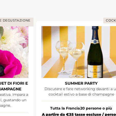
 E DEGUSTAZIONE
COCK
T DI FIORI E
SUMMER PARTY
CHAMPAGNE
Discutere e fare networking davanti a 
cocktail estivo a base di champagne
eativa. Impara a
ori, gustando un
pagne.
Tutta la Francia
20 persone o più
A partire da €35 tasse escluse / pers