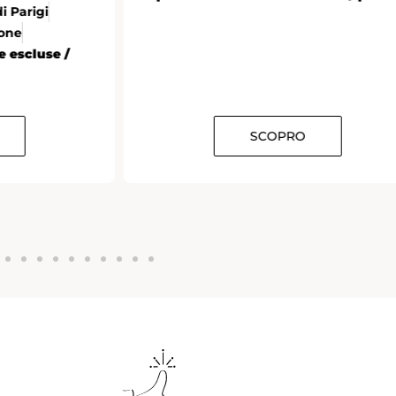
di Parigi
sone
e escluse /
SCOPRO