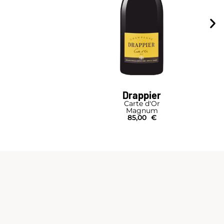
Drappier
Carte d'Or
Magnum
85,00
€