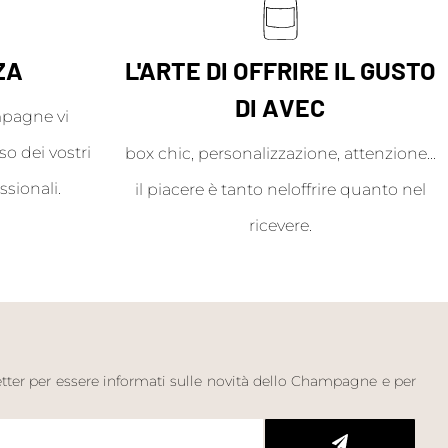
ZA
L'ARTE DI OFFRIRE IL GUSTO
DI AVEC
mpagne vi
o dei vostri
box chic, personalizzazione, attenzione...
ssionali.
il piacere è tanto neloffrire quanto nel
ricevere.
letter per essere informati sulle novità dello Champagne e per