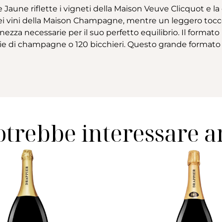
te Jaune riflette i vigneti della Maison Veuve Clicquot e l
a dei vini della Maison Champagne, mentre un leggero toc
finezza necessarie per il suo perfetto equilibrio. Il form
tiglie di champagne o 120 bicchieri. Questo grande formato
otrebbe interessare 