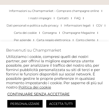
Informazioni su Champmarket – Comprare champagne online
I nostri impegni
Contatti
FAQ
Dati personali e politica sulla privacy
Informazioni legali
CGV
Carta dei cookie
Consegna
Champagne Magazine
Per aziende
Carta regalo elettronica
Conto cliente
I migliori champagne
Occasioni di degustazione di champagne
Benvenuti su Champmarket
Per gli individui
Per le aziende
Utilizziamo i cookie, compresi quelli dei nostri
partner, per offrirvi la migliore esperienza utente
Copyright 2022 © tutti i diritti riservati. Champmarket.
possibile, per analizzare il traffico del nostro sito, per
fornirvi pubblicità personalizzata su siti di terzi e per
fornirvi le funzioni disponibili sui social network. È
possibile gestire le proprie preferenze in qualsiasi
momento impostando i cookie. Per saperne di più sul
nostro
Politica dei cookie
CONTINUARE SENZA ACCETTARE
PERSONALIZZARE
ACCETTA TUTTI