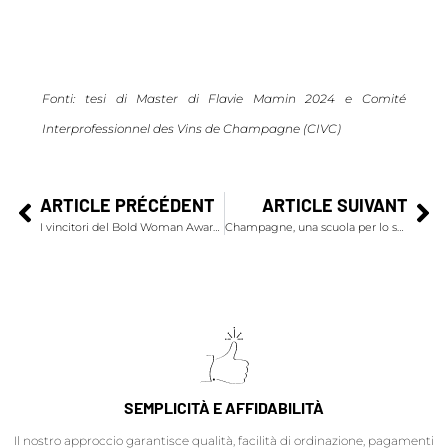
Fonti: tesi di Master di Flavie Mamin 2024 e
Comité
Interprofessionnel des Vins de Champagne (CIVC)
ARTICLE PRÉCÉDENT
ARTICLE SUIVANT
I vincitori del Bold Woman Award 2024
Champagne, una scuola per lo sviluppo sostenibile grazie a un approccio collettivo
SEMPLICITÀ E AFFIDABILITÀ
Il nostro approccio garantisce qualità, facilità di ordinazione, pagamenti