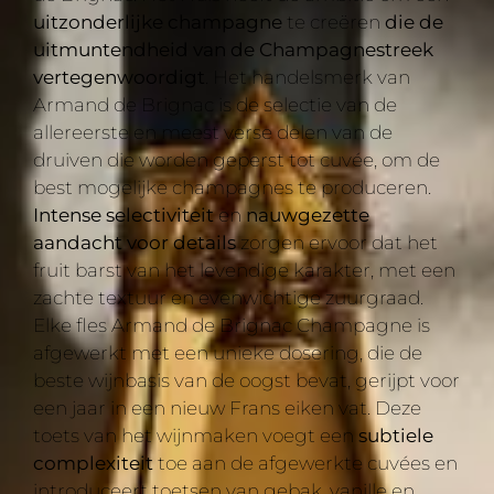
uitzonderlijke champagne
te creëren
die de
uitmuntendheid van de Champagnestreek
vertegenwoordigt
. Het handelsmerk van
Armand de Brignac is de selectie van de
allereerste en meest verse delen van de
druiven die worden geperst tot cuvée, om de
best mogelijke champagnes te produceren.
Intense selectiviteit
en
nauwgezette
aandacht voor details
zorgen ervoor dat het
fruit barst van het levendige karakter, met een
zachte textuur en evenwichtige zuurgraad.
Elke fles Armand de Brignac Champagne is
afgewerkt met een unieke dosering, die de
beste wijnbasis van de oogst bevat, gerijpt voor
een jaar in een nieuw Frans eiken vat. Deze
toets van het wijnmaken voegt een
subtiele
complexiteit
toe aan de afgewerkte cuvées en
introduceert toetsen van gebak, vanille en