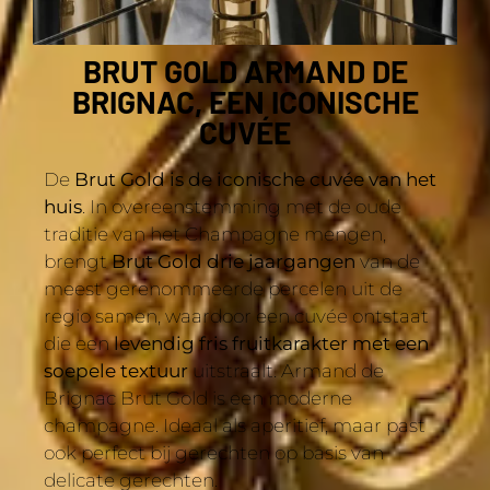
BRUT GOLD ARMAND DE
BRIGNAC, EEN ICONISCHE
CUVÉE
De
Brut Gold is de iconische cuvée van het
huis
. In overeenstemming met de oude
traditie van het Champagne mengen,
brengt
Brut Gold drie jaargangen
van de
meest gerenommeerde percelen uit de
regio samen, waardoor een cuvée ontstaat
die een
levendig fris fruitkarakter met een
soepele textuur
uitstraalt. Armand de
Brignac Brut Gold is een moderne
champagne. Ideaal als aperitief, maar past
ook perfect bij gerechten op basis van
delicate gerechten.