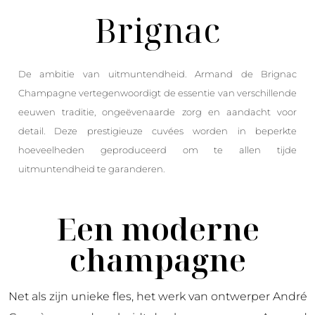
Brignac
De ambitie van uitmuntendheid. Armand de Brignac
Champagne vertegenwoordigt de essentie van verschillende
eeuwen traditie, ongeëvenaarde zorg en aandacht voor
detail. Deze prestigieuze cuvées worden in beperkte
hoeveelheden geproduceerd om te allen tijde
uitmuntendheid te garanderen.
Een moderne
champagne
Net als zijn unieke fles, het werk van ontwerper André