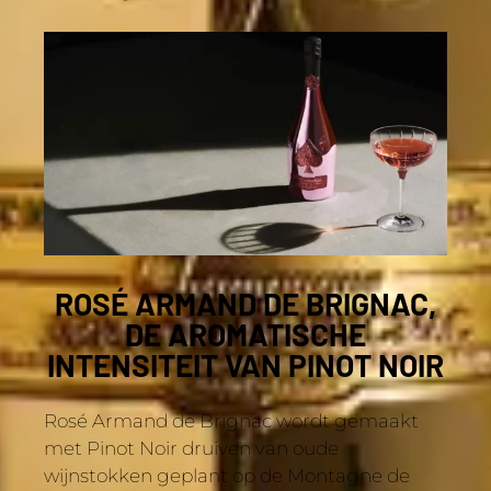
ROSÉ ARMAND DE BRIGNAC,
DE AROMATISCHE
INTENSITEIT VAN PINOT NOIR
Rosé Armand de Brignac wordt gemaakt
met Pinot Noir druiven van oude
wijnstokken geplant op de Montagne de