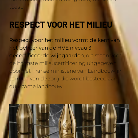
toast.
RESPECT VOOR HET MILIEU
Respect voor het milieu vormt de kern van
het beheer van de HVE niveau 3
gecertificeerde wijngaarden
, die staan voor
de hoogste milieucertificering uitgegeven
door het Franse ministerie van Landbouw, in
termen van de zorg die wordt besteed aan
duurzame landbouw.