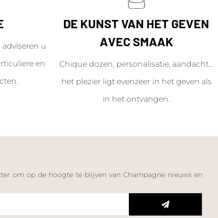
E
DE KUNST VAN HET GEVEN
AVEC SMAAK
adviseren u
ticuliere en
Chique dozen, personalisatie, aandacht...
cten.
het plezier ligt evenzeer in het geven als
in het ontvangen.
letter om op de hoogte te blijven van Champagne nieuws en
n