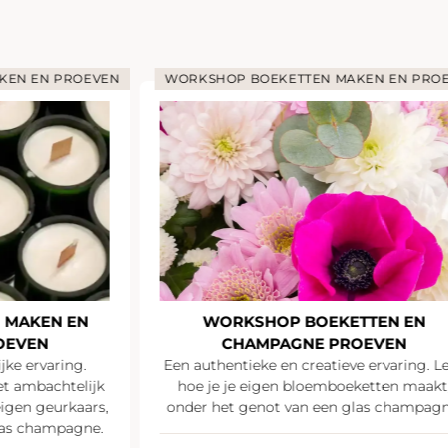
KEN EN PROEVEN
WORKSHOP BOEKETTEN MAKEN EN PRO
 MAKEN EN
WORKSHOP BOEKETTEN EN
OEVEN
CHAMPAGNE PROEVEN
jke ervaring.
Een authentieke en creatieve ervaring. L
t ambachtelijk
hoe je je eigen bloemboeketten maakt
igen geurkaars,
onder het genot van een glas champagn
las champagne.