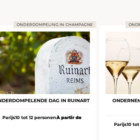
ONDERDOMPELING IN CHAMPAGNE
ONDE
NDERDOMPELENDE DAG IN RUINART
ONDERNEM
Parijs
10 tot 12 personen
À partir de
Parijs
10 to