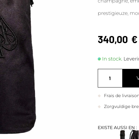
champagne, embl
prestigieuze, m
340,00
€
In stock.
Leveri
Frais de livrais
Zorgvuldige bre
EXISTE AUSSI EN :