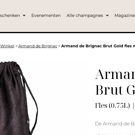
eschenken
Evenementen
Alle champagnes
Magazine
>
Winkel
>
Armand de Brignac
>
Armand de Brignac Brut Gold fles 
Arman
Brut 
Fles (0.75L) 
De Armand de Bri