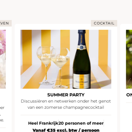
EVEN
COCKTAIL
SUMMER PARTY
O
Discussiëren en netwerken onder het genot
van een zomerse champagnecocktail
eer
,
e.
Heel Frankrijk
20 personen of meer
Vanaf €35 excl. btw / persoon