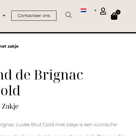
0
Contacteer ons
met zakje
d de Brignac
Gold
| Zakje
gnac cuvée Brut Gold met zakje is een iconische