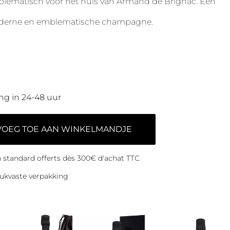
ematisch voor het huis van Armand de Brignac. Een
oderne en emblematische champagne.
ng in 24-48 uur
VOEG TOE AAN WINKELMANDJE
on standard offerts dès 300€ d'achat TTC
ukvaste verpakking