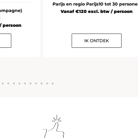
Parijs en regio Parijs
10 tot 30 person
Champagne)
Vanaf €120 excl. btw / persoon
n
/ persoon
IK ONTDEK