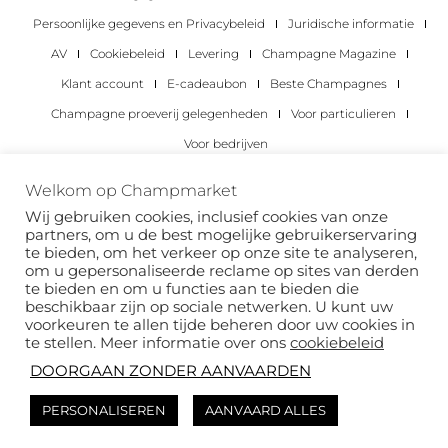
Persoonlijke gegevens en Privacybeleid
Juridische informatie
AV
Cookiebeleid
Levering
Champagne Magazine
Klant account
E-cadeaubon
Beste Champagnes
Champagne proeverij gelegenheden
Voor particulieren
Voor bedrijven
Copyright 2022 © alle rechten voorbehouden.
Welkom op Champmarket
Champmarket.
Wij gebruiken cookies, inclusief cookies van onze
partners, om u de best mogelijke gebruikerservaring
te bieden, om het verkeer op onze site te analyseren,
om u gepersonaliseerde reclame op sites van derden
te bieden en om u functies aan te bieden die
beschikbaar zijn op sociale netwerken. U kunt uw
voorkeuren te allen tijde beheren door uw cookies in
te stellen. Meer informatie over ons
cookiebeleid
DOORGAAN ZONDER AANVAARDEN
ALCOHOLMISBRUIK IS GEVAARLIJK VOOR JE
PERSONALISEREN
AANVAARD ALLES
GEZONDHEID. DRINK MET VERSTAND.
Deze site wordt beschermd door reCAPTCHA en het
privacybeleid
van Google en
de
servicevoorwaarden van
zijn van toepassing.