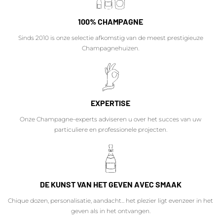
100% CHAMPAGNE
Sinds 2010 is onze selectie afkomstig van de meest prestigieuze
Champagnehuizen.
EXPERTISE
Onze Champagne-experts adviseren u over het succes van uw
particuliere en professionele projecten.
DE KUNST VAN HET GEVEN AVEC SMAAK
Chique dozen, personalisatie, aandacht... het plezier ligt evenzeer in het
geven als in het ontvangen.