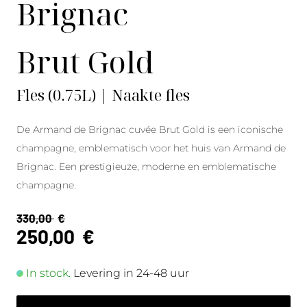
Brignac
Brut Gold
Fles (0.75L) | Naakte fles
De Armand de Brignac cuvée Brut Gold is een iconische
champagne, emblematisch voor het huis van Armand de
Brignac. Een prestigieuze, moderne en emblematische
champagne.
330,00
€
250,00
€
In stock.
Levering in 24-48 uur