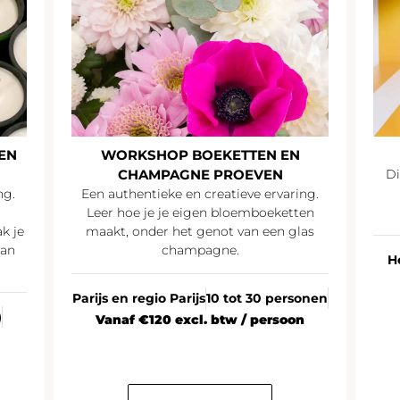
EN
WORKSHOP BOEKETTEN EN
CHAMPAGNE PROEVEN
Di
ng.
Een authentieke en creatieve ervaring.
Leer hoe je je eigen bloemboeketten
k je
maakt, onder het genot van een glas
van
champagne.
H
Parijs en regio Parijs
10 tot 30 personen
)
Vanaf €120 excl. btw / persoon