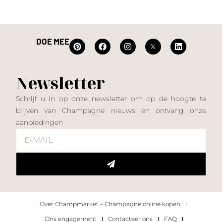
DOE MEE
Newsletter
Schrijf u in op onze newsletter om op de hoogte te
blijven van Champagne nieuws en ontvang onze
aanbiedingen
Over Champmarket – Champagne online kopen
Ons engagement
Contacteer ons
FAQ