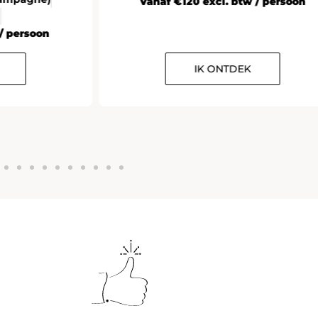
Vanaf €120 excl. btw / persoon
rsoon
IK ONTDEK