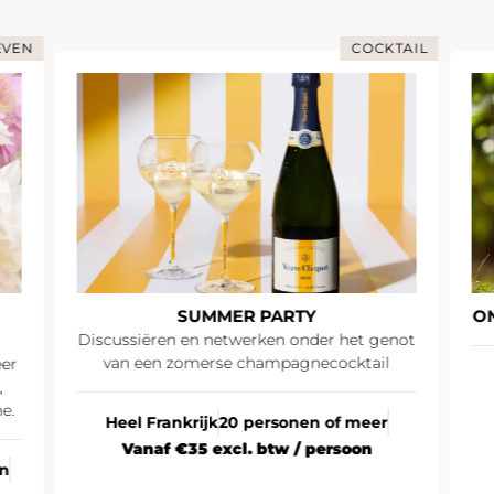
COCKTAIL
SUMMER PARTY
ONDER
Discussiëren en netwerken onder het genot
van een zomerse champagnecocktail
Pari
Heel Frankrijk
20 personen of meer
Vanaf €35 excl. btw / persoon