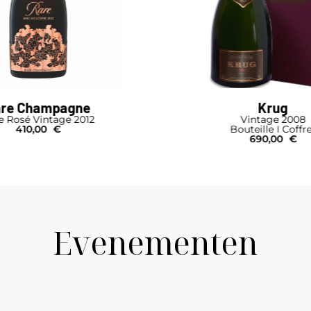
Krug
Ruinart
Vintage 2008
Rosé Cellar Case 4 
Bouteille I Coffret
Bouteille I Coffret
690,00
€
420,00
€
Evenementen