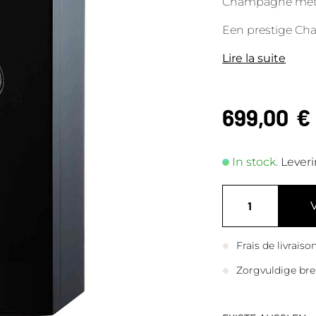
Champagne met do
Een prestige Cha
Lire la suite
699,00
€
In stock.
Leveri
Frais de livrais
Zorgvuldige bre