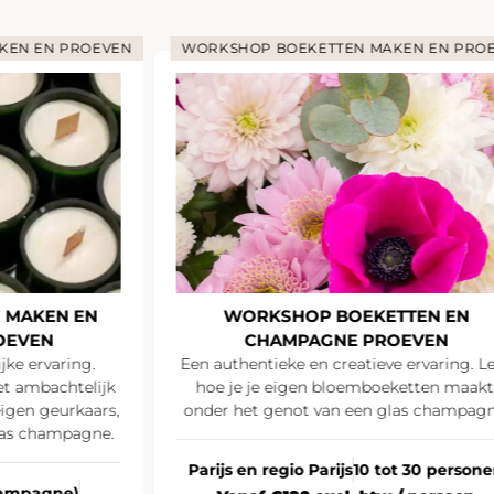
EN PROEVEN
WORKSHOP BOEKETTEN MAKEN EN PROEVEN
KEN EN
WORKSHOP BOEKETTEN EN
EN
CHAMPAGNE PROEVEN
rvaring.
Een authentieke en creatieve ervaring. Leer
bachtelijk
hoe je je eigen bloemboeketten maakt,
 geurkaars,
onder het genot van een glas champagne.
champagne.
Parijs en regio Parijs
10 tot 30 personen
pagne)