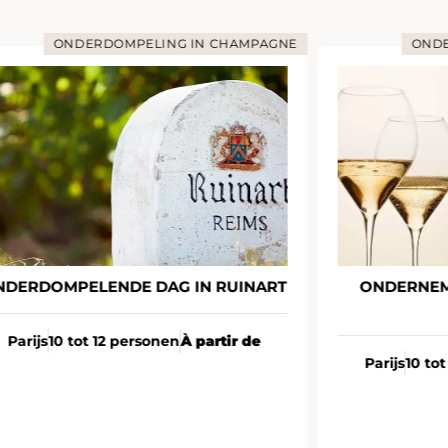
ONDERDOMPELING IN CHAMPAGNE
ONDERDO
DOMPELENDE DAG IN RUINART
ONDERNEMENDE
CLI
js
10 tot 12 personen
À partir de
Parijs
10 tot 12 