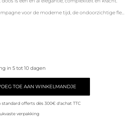
os is een en al elegantie, complexiteit en kracht.
mpagne voor de moderne tijd, de ondoorzichtige fle
...
ng in 5 tot 10 dagen
VOEG TOE AAN WINKELMANDJE
on standard offerts dès 300€ d'achat TTC
ukvaste verpakking