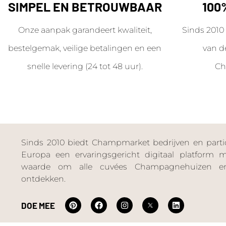
SIMPEL EN BETROUWBAAR
100
Onze aanpak garandeert kwaliteit,
Sinds 2010 
bestelgemak, veilige betalingen en een
van d
snelle levering (24 tot 48 uur).
Ch
Sinds 2010 biedt Champmarket bedrijven en particu
Europa een ervaringsgericht digitaal platform
waarde om alle cuvées Champagnehuizen en
ontdekken.
DOE MEE