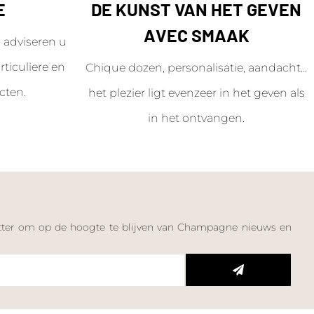
E
DE KUNST VAN HET GEVEN
AVEC SMAAK
adviseren u
ticuliere en
Chique dozen, personalisatie, aandacht...
cten.
het plezier ligt evenzeer in het geven als
in het ontvangen.
letter om op de hoogte te blijven van Champagne nieuws en
n