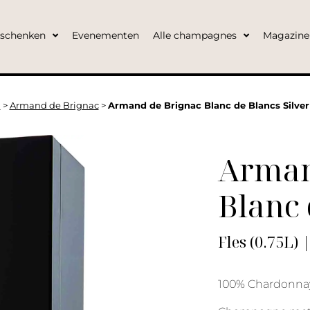
eschenken
Evenementen
Alle champagnes
Magazine
l
>
Armand de Brignac
>
Armand de Brignac Blanc de Blancs Silver
Arman
Blanc 
Fles (0.75L) 
100% Chardonnay