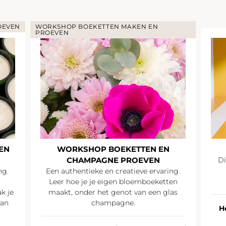
OEVEN
WORKSHOP BOEKETTEN MAKEN EN
PROEVEN
EN
WORKSHOP BOEKETTEN EN
CHAMPAGNE PROEVEN
Di
ng.
Een authentieke en creatieve ervaring.
Leer hoe je je eigen bloemboeketten
k je
maakt, onder het genot van een glas
van
champagne.
H