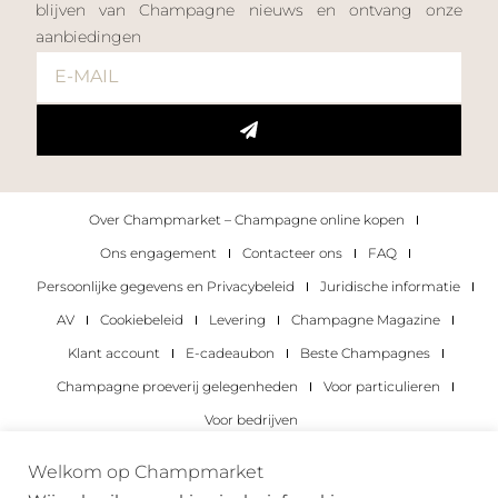
blijven van Champagne nieuws en ontvang onze
aanbiedingen
Over Champmarket – Champagne online kopen
Ons engagement
Contacteer ons
FAQ
Persoonlijke gegevens en Privacybeleid
Juridische informatie
AV
Cookiebeleid
Levering
Champagne Magazine
Klant account
E-cadeaubon
Beste Champagnes
Champagne proeverij gelegenheden
Voor particulieren
Voor bedrijven
Copyright 2022 © alle rechten voorbehouden.
Welkom op Champmarket
Champmarket.