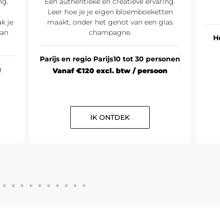
ng.
Een authentieke en creatieve ervaring.
Leer hoe je je eigen bloemboeketten
k je
maakt, onder het genot van een glas
van
champagne.
H
Parijs en regio Parijs
10 tot 30 personen
)
Vanaf €120 excl. btw / persoon
IK ONTDEK