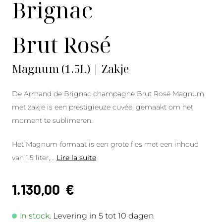
Brignac
Brut Rosé
Magnum (1.5L) | Zakje
De Armand de Brignac champagne Brut Rosé Magnum
met zakje is een prestigieuze cuvée, gemaakt om het
moment te sublimeren.
Het Magnum-formaat is een grote fles met een inhoud
van 1,5 liter,
...
Lire la suite
1.130,00
€
In stock.
Levering in 5 tot 10 dagen