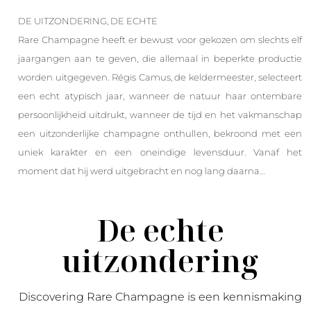
DE UITZONDERING, DE ECHTE
Rare Champagne heeft er bewust voor gekozen om slechts elf
jaargangen aan te geven, die allemaal in beperkte productie
worden uitgegeven. Régis Camus, de keldermeester, selecteert
een echt atypisch jaar, wanneer de natuur haar ontembare
persoonlijkheid uitdrukt, wanneer de tijd en het vakmanschap
een uitzonderlijke champagne onthullen, bekroond met een
uniek karakter en een oneindige levensduur. Vanaf het
moment dat hij werd uitgebracht en nog lang daarna…
De echte
uitzondering
Discovering Rare Champagne is een kennismaking