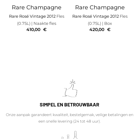
Rare Champagne
Rare Champagne
Rare Rosé Vintage 2012
Fles
Rare Rosé Vintage 2012
Fles
(0.75L)
| Naakte fles
(0.75L)
| Box
410,00
€
420,00
€
SIMPEL EN BETROUWBAAR
Onze aanpak garandeert kwaliteit, bestelgemak, veilige betalingen en
een snelle levering (24 tot 48 uur).