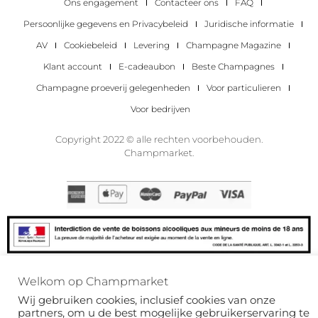
Ons engagement
Contacteer ons
FAQ
Persoonlijke gegevens en Privacybeleid
Juridische informatie
AV
Cookiebeleid
Levering
Champagne Magazine
Klant account
E-cadeaubon
Beste Champagnes
Champagne proeverij gelegenheden
Voor particulieren
Voor bedrijven
Copyright 2022 © alle rechten voorbehouden.
Champmarket.
Welkom op Champmarket
ALCOHOLMISBRUIK IS GEVAARLIJK VOOR JE
GEZONDHEID. DRINK MET VERSTAND.
Wij gebruiken cookies, inclusief cookies van onze
Deze site wordt beschermd door reCAPTCHA en het
privacybeleid
van Google en
de
partners, om u de best mogelijke gebruikerservaring te
servicevoorwaarden van
zijn van toepassing.