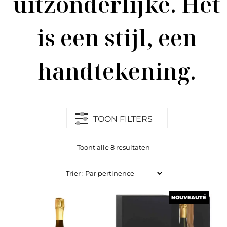
uitzonderlijke. Het
is een stijl, een
handtekening.
TOON FILTERS
Toont alle 8 resultaten
NOUVEAUTÉ
NOUVEAUTÉ