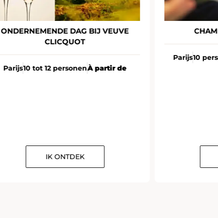
ONDERNEMENDE DAG BIJ VEUVE
CHAM
CLICQUOT
Parijs
10 per
Parijs
10 tot 12 personen
À partir de
IK ONTDEK