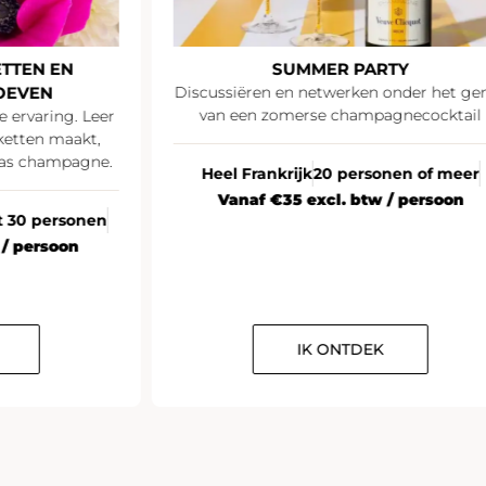
TTEN EN
SUMMER PARTY
OEVEN
Discussiëren en netwerken onder het ge
van een zomerse champagnecocktail
e ervaring. Leer
ketten maakt,
las champagne.
Heel Frankrijk
20 personen of meer
Vanaf €35 excl. btw / persoon
ot 30 personen
 / persoon
IK ONTDEK