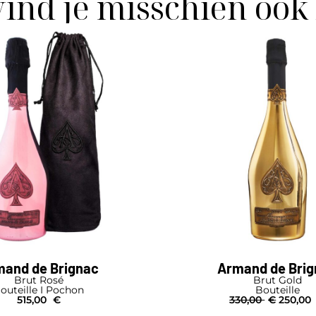
vind je misschien ook
and de Brignac
Armand de Bri
Brut Rosé
Brut Gold
outeille I Pochon
Bouteille
515,00
€
330,00
€
250,00