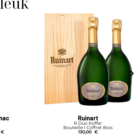
 leuk
gnac
Ruinart
R Duo Koffer
Bouteille I Coffret Bois
€
130,00
€