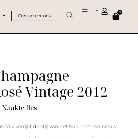
0
Contacteer ons
Champagne
osé Vintage 2012
| Naakte fles
 2012 verrijkt de stijl van het huis met een nieuw