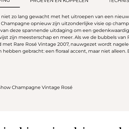
VING
PROEVEN EN KOPPELEN
TECHNIS
 niet zo lang gewacht met het uitroepen van een nieuw
Champagne opnieuw zijn uitzonderlijke visie op champa
 van deze spannende uitdaging om een gedenkwaardig w
jst zijn meesterschap en meer. Als we de bubbels van Ra
eëerd met Rare Rosé Vintage 2007, nauwgezet wordt nagelee
jn hebben gebracht: een floraal accent, maar niet alleen. B
f Show Champagne Vintage Rosé