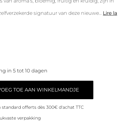
es van aroma’s, bloemig, fruitig en kruidig, zijn in
zelfverzekerde signatuur van deze nieuwe
...
Lire la
ng in 5 tot 10 dagen
VOEG TOE AAN WINKELMANDJE
on standard offerts dès 300€ d'achat TTC
ukvaste verpakking