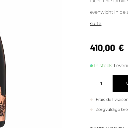
facet. Drie famili
evenwicht in de 
suite
410,00
€
In stock.
Leveri
Frais de livrais
Zorgvuldige bre