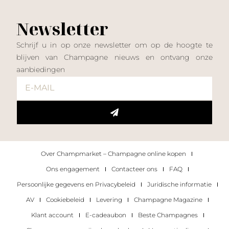
Newsletter
Schrijf u in op onze newsletter om op de hoogte te
blijven van Champagne nieuws en ontvang onze
aanbiedingen
Over Champmarket – Champagne online kopen
Ons engagement
Contacteer ons
FAQ
Persoonlijke gegevens en Privacybeleid
Juridische informatie
AV
Cookiebeleid
Levering
Champagne Magazine
Klant account
E-cadeaubon
Beste Champagnes