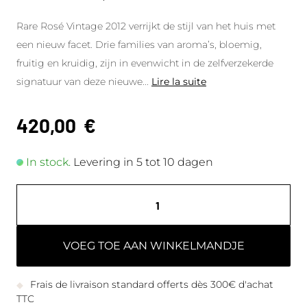
Rare Rosé Vintage 2012 verrijkt de stijl van het huis met
een nieuw facet. Drie families van aroma’s, bloemig,
fruitig en kruidig, zijn in evenwicht in de zelfverzekerde
signatuur van deze nieuwe
...
Lire la suite
420,00
€
In stock.
Levering in 5 tot 10 dagen
VOEG TOE AAN WINKELMANDJE
Frais de livraison standard offerts dès 300€ d'achat
TTC