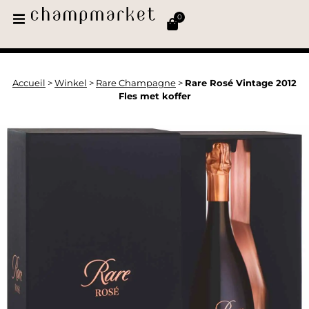
0
Accueil
>
Winkel
>
Rare Champagne
>
Rare Rosé Vintage 2012
Fles met koffer