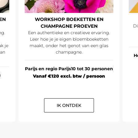
EN
WORKSHOP BOEKETTEN EN
CHAMPAGNE PROEVEN
Di
ng.
Een authentieke en creatieve ervaring.
Leer hoe je je eigen bloemboeketten
k je
maakt, onder het genot van een glas
van
champagne.
H
Parijs en regio Parijs
10 tot 30 personen
)
Vanaf €120 excl. btw / persoon
IK ONTDEK