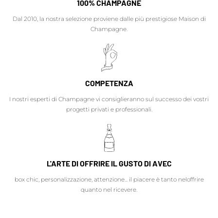
100% CHAMPAGNE
Dal 2010, la nostra selezione proviene dalle più prestigiose Maison di
Champagne.
COMPETENZA
I nostri esperti di Champagne vi consiglieranno sul successo dei vostri
progetti privati e professionali.
L'ARTE DI OFFRIRE IL GUSTO DI AVEC
box chic, personalizzazione, attenzione... il piacere è tanto neloffrire
quanto nel ricevere.