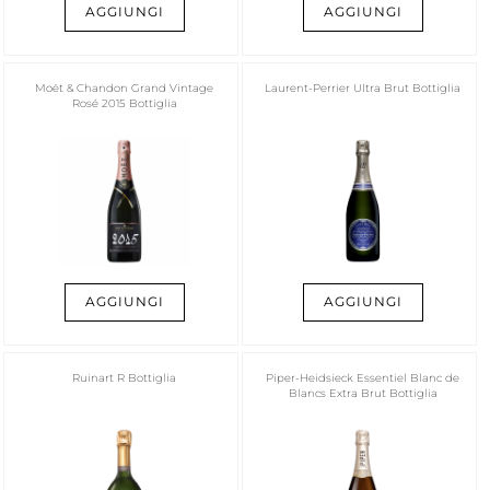
AGGIUNGI
AGGIUNGI
Moët & Chandon Grand Vintage
Laurent-Perrier Ultra Brut Bottiglia
Rosé 2015 Bottiglia
AGGIUNGI
AGGIUNGI
Ruinart R Bottiglia
Piper-Heidsieck Essentiel Blanc de
Blancs Extra Brut Bottiglia