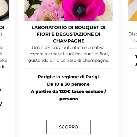
DI
LABORATORIO DI BOUQUET DI
I
FIORI E DEGUSTAZIONE DI
Disc
c
CHAMPAGNE
le.
Un’esperienza autentica e creativa.
di
Impara a creare i tuoi bouquet di fiori,
dela
gustando un bicchiere di champagne.
di
Parigi e la regione di Parigi
Da 10 a 30 persone
)
A partire da 120€ tasse escluse /
persona
/
SCOPRO