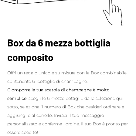
Box da 6 mezza bottiglia
composito
Offri un regalo unico e su misura con la Box combinabile
contenente 6 -bottiglie di champagne.
C
omporre la tua scatola di champagne è molto
semplice:
scegli le 6 mezze bottiglie dalla selezione qui
sotto, seleziona il numero di Box che desideri ordinare e
aggiungile al carrello. Inviaci il tuo messaggio
personalizzato e conferma l'ordine. Il tuo Box è pronto per
essere spedito!