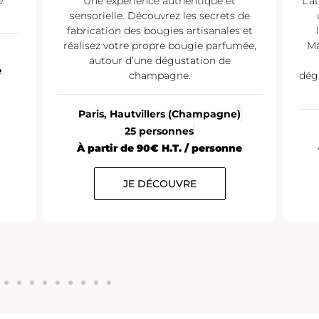
Une expérience authentique et
L’a
sensorielle. Découvrez les secrets de
fabrication des bougies artisanales et
réalisez votre propre bougie parfumée,
Ma
autour d’une dégustation de
e
champagne.
dég
Paris, Hautvillers (Champagne)
25 personnes
À partir de 90€ H.T. / personne
JE DÉCOUVRE