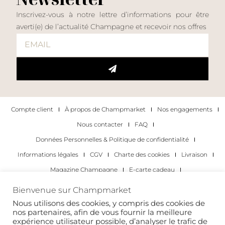
Inscrivez-vous à notre lettre d’informations pour être
averti(e) de l’actualité Champagne et recevoir nos offres
Compte client
À propos de Champmarket
Nos engagements
Nous contacter
FAQ
Données Personnelles & Politique de confidentialité
Informations légales
CGV
Charte des cookies
Livraison
Magazine Champagne
E-carte cadeau
Les Meilleurs Champagnes
Bienvenue sur Champmarket
Les occasions pour déguster du champagne
Pour les particuliers
Nous utilisons des cookies, y compris des cookies de
nos partenaires, afin de vous fournir la meilleure
Pour les entreprises
expérience utilisateur possible, d’analyser le trafic de