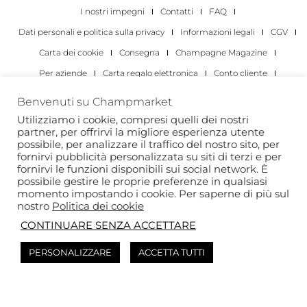
I nostri impegni
Contatti
FAQ
Dati personali e politica sulla privacy
Informazioni legali
CGV
Carta dei cookie
Consegna
Champagne Magazine
Per aziende
Carta regalo elettronica
Conto cliente
I migliori champagne
Occasioni di degustazione di champagne
Benvenuti su Champmarket
Per gli individui
Per le aziende
Utilizziamo i cookie, compresi quelli dei nostri
partner, per offrirvi la migliore esperienza utente
Copyright 2022 © tutti i diritti riservati. Champmarket.
possibile, per analizzare il traffico del nostro sito, per
fornirvi pubblicità personalizzata su siti di terzi e per
fornirvi le funzioni disponibili sui social network. È
possibile gestire le proprie preferenze in qualsiasi
momento impostando i cookie. Per saperne di più sul
nostro
Politica dei cookie
CONTINUARE SENZA ACCETTARE
PERSONALIZZARE
ACCETTA TUTTI
L'ABUSO DI ALCOL È PERICOLOSO PER LA SALUTE. DA
CONSUMARE CON MODERAZIONE.
Questo sito è protetto da reCAPTCHA e si applica l’
Informativa sulla privacy
di
Google e i
Termini di servizio
di .