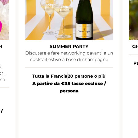
I
SUMMER PARTY
GI
Discutere e fare networking davanti a un
cocktail estivo a base di champagne
Pa
.
ri,
Tutta la Francia
20 persone o più
ne.
A partire da €35 tasse escluse /
persona
 /