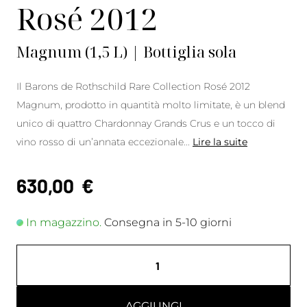
Rosé 2012
Magnum (1,5 L) | Bottiglia sola
Il Barons de Rothschild Rare Collection Rosé 2012
Magnum, prodotto in quantità molto limitate, è un blend
unico di quattro Chardonnay Grands Crus e un tocco di
vino rosso di un’annata eccezionale
...
Lire la suite
630,00
€
In magazzino.
Consegna in 5-10 giorni
AGGIUNGI