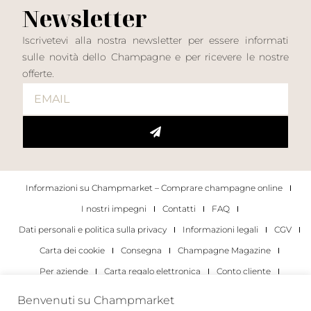
Newsletter
Iscrivetevi alla nostra newsletter per essere informati
sulle novità dello Champagne e per ricevere le nostre
offerte.
Informazioni su Champmarket – Comprare champagne online
I nostri impegni
Contatti
FAQ
Dati personali e politica sulla privacy
Informazioni legali
CGV
Carta dei cookie
Consegna
Champagne Magazine
Per aziende
Carta regalo elettronica
Conto cliente
I migliori champagne
Occasioni di degustazione di champagne
Benvenuti su Champmarket