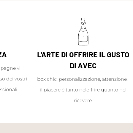
ZA
L'ARTE DI OFFRIRE IL GUSTO
DI AVEC
mpagne vi
o dei vostri
box chic, personalizzazione, attenzione...
ssionali.
il piacere è tanto neloffrire quanto nel
ricevere.