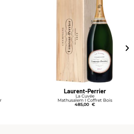
er
Laurent-Perrier
La Cuvée
t Bois
Demi-Bouteille
21,00
€