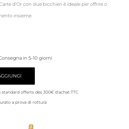
 Carte d’Or con due bicchieri è ideale per offrire o
mento insieme.
Consegna in 5-10 giorni
AGGIUNGI
on standard offerts dès 300€ d'achat TTC
rato a prova di rottura