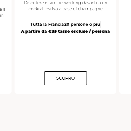
ng davanti a un
 di champagne
Parigi
Da 10 a 12 persone
À partir d
rsone o più
scluse / persona
SCOPRO