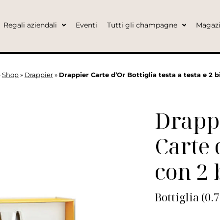
Regali aziendali
Eventi
Tutti gli champagne
Magaz
»
Shop
»
Drappier
»
Drappier Carte d’Or Bottiglia testa a testa e 2 b
Drapp
Carte 
con 2 
Bottiglia (0.