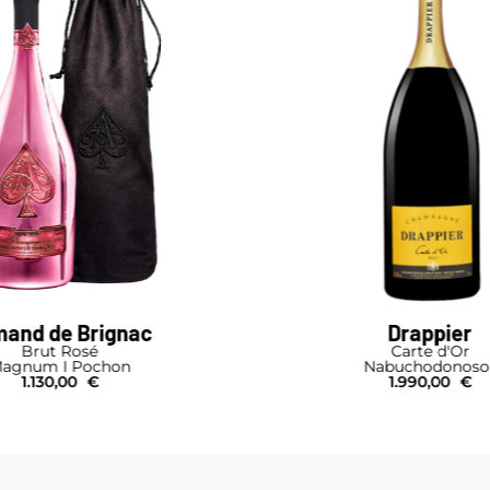
Drappier
Laurent-Perri
Carte d'Or
La Cuvée
Nabuchodonosor
Mathusalem I Coffre
1.990,00
€
485,00
€