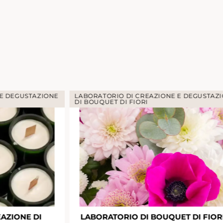
I CREAZIONE E DEGUSTAZIONE
FIORI
O DI BOUQUET DI FIORI E
SUMMER PA