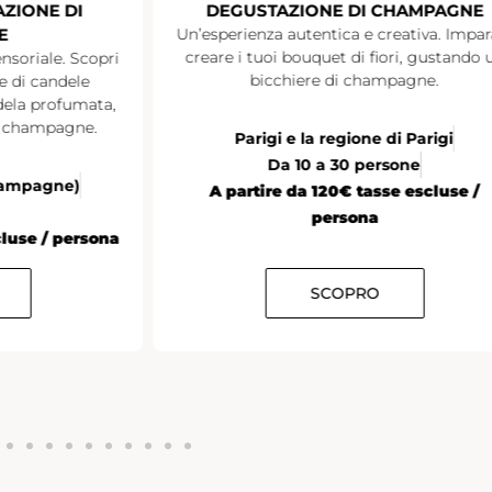
ZIONE DI CHAMPAGNE
Discutere e fare networki
cocktail estivo a base
autentica e creativa. Impara a
 bouquet di fiori, gustando un
hiere di champagne.
Tutta la Francia
20 pe
A partire da €35 tasse e
 e la regione di Parigi
 10 a 30 persone
 da 120€ tasse escluse /
persona
SCOPRO
SCOPRO