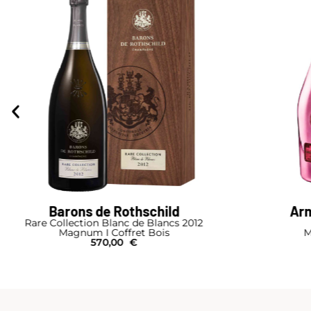
Armand de Brignac
Brut Rosé
Magnum I Pochon
1.130,00
€