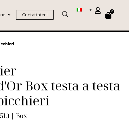
0
ine
Contattateci
icchieri
ier
d'Or Box testa a testa
bicchieri
75L) | Box