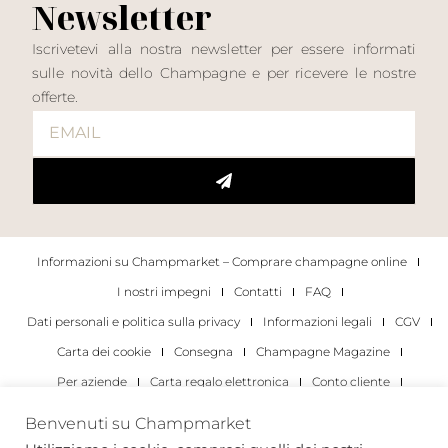
Newsletter
Iscrivetevi alla nostra newsletter per essere informati
sulle novità dello Champagne e per ricevere le nostre
offerte.
Informazioni su Champmarket – Comprare champagne online
I nostri impegni
Contatti
FAQ
Dati personali e politica sulla privacy
Informazioni legali
CGV
Carta dei cookie
Consegna
Champagne Magazine
Per aziende
Carta regalo elettronica
Conto cliente
I migliori champagne
Occasioni di degustazione di champagne
Benvenuti su Champmarket
Per gli individui
Per le aziende