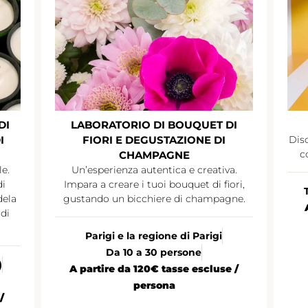
DI
LABORATORIO DI BOUQUET DI
I
FIORI E DEGUSTAZIONE DI
Disc
c
CHAMPAGNE
le.
Un’esperienza autentica e creativa.
di
Impara a creare i tuoi bouquet di fiori,
dela
gustando un bicchiere di champagne.
di
Parigi e la regione di Parigi
Da 10 a 30 persone
)
A partire da 120€ tasse escluse /
persona
/