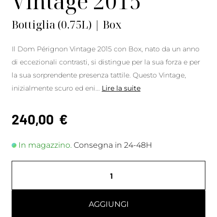
Vintage 2015
Bottiglia (0.75L) | Box
Il Dom Pérignon Vintage 2015 con Box, nato da un anno
di eccezionali contrasti, si distingue per la sua forza e per
la sua sorprendente presenza tattile. Questo Vintage,
inizialmente scuro ed eni
...
Lire la suite
240,00
€
In magazzino.
Consegna in 24-48H
AGGIUNGI