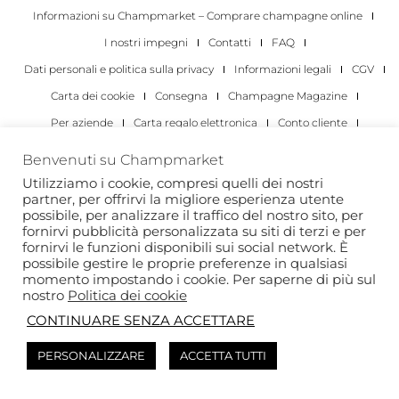
Informazioni su Champmarket – Comprare champagne online
I nostri impegni
Contatti
FAQ
Dati personali e politica sulla privacy
Informazioni legali
CGV
Carta dei cookie
Consegna
Champagne Magazine
Per aziende
Carta regalo elettronica
Conto cliente
I migliori champagne
Occasioni di degustazione di champagne
Benvenuti su Champmarket
Per gli individui
Per le aziende
Utilizziamo i cookie, compresi quelli dei nostri
partner, per offrirvi la migliore esperienza utente
Copyright 2022 © tutti i diritti riservati. Champmarket.
possibile, per analizzare il traffico del nostro sito, per
fornirvi pubblicità personalizzata su siti di terzi e per
fornirvi le funzioni disponibili sui social network. È
possibile gestire le proprie preferenze in qualsiasi
momento impostando i cookie. Per saperne di più sul
nostro
Politica dei cookie
CONTINUARE SENZA ACCETTARE
PERSONALIZZARE
ACCETTA TUTTI
L'ABUSO DI ALCOL È PERICOLOSO PER LA SALUTE. DA
CONSUMARE CON MODERAZIONE.