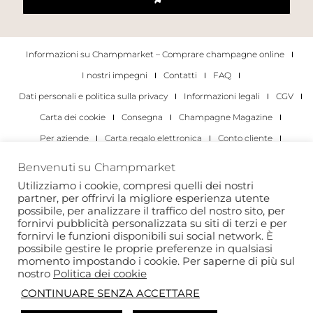
Informazioni su Champmarket – Comprare champagne online
I nostri impegni
Contatti
FAQ
Dati personali e politica sulla privacy
Informazioni legali
CGV
Carta dei cookie
Consegna
Champagne Magazine
Per aziende
Carta regalo elettronica
Conto cliente
I migliori champagne
Occasioni di degustazione di champagne
Benvenuti su Champmarket
Per gli individui
Per le aziende
Utilizziamo i cookie, compresi quelli dei nostri
partner, per offrirvi la migliore esperienza utente
Copyright 2022 © tutti i diritti riservati. Champmarket.
possibile, per analizzare il traffico del nostro sito, per
fornirvi pubblicità personalizzata su siti di terzi e per
fornirvi le funzioni disponibili sui social network. È
possibile gestire le proprie preferenze in qualsiasi
momento impostando i cookie. Per saperne di più sul
nostro
Politica dei cookie
CONTINUARE SENZA ACCETTARE