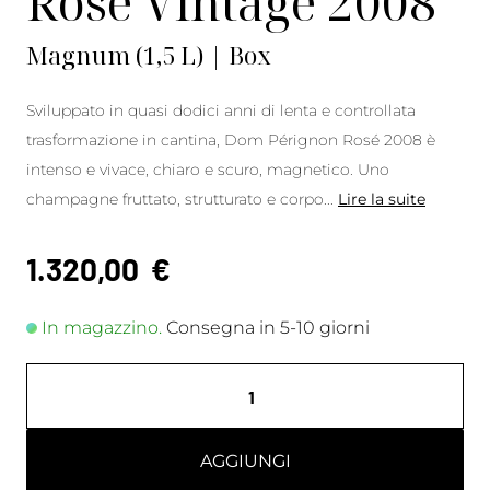
Rosé Vintage 2008
Magnum (1,5 L) | Box
Sviluppato in quasi dodici anni di lenta e controllata
trasformazione in cantina, Dom Pérignon Rosé 2008 è
intenso e vivace, chiaro e scuro, magnetico. Uno
champagne fruttato, strutturato e corpo
...
Lire la suite
1.320,00
€
In magazzino.
Consegna in 5-10 giorni
AGGIUNGI